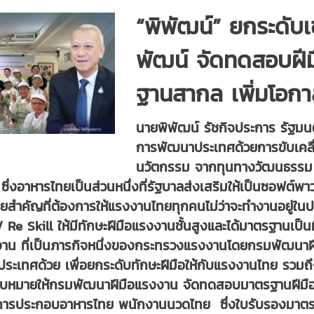
“พิพัฒน์” ยกระดั
พัฒน์ จัดทดสอบฝี
ฐานสากล เพิ่มโอกาส
นายพิพัฒน์ รัชกิจประการ รัฐมน
การพัฒนาประเทศด้วยการขับเคลื่อ
นวัตกรรม จากทุนทางวัฒนธรรม 
สูง ซึ่งอาหารไทยเป็นส่วนหนึ่งที่รัฐบาลส่งเสริมให้เป็นซอ
สำคัญที่ต้องการให้แรงงานไทยทุกคนไม่ว่าจะทำงานอยู่ในป
 Re Skill ให้มีทักษะฝีมือแรงงานชั้นสูงและได้มาตรฐานเ
าน ที่เป็นภารกิจหนึ่งของกระทรวงแรงงานโดยกรมพัฒนาฝี
างประเทศด้วย เพื่อยกระดับทักษะฝีมือให้กับแรงงานไทย รว
อบหมายให้กรมพัฒนาฝีมือแรงงาน จัดทดสอบมาตรฐานฝีมือ
 การประกอบอาหารไทย พนักงานนวดไทย ซึ่งใบรับรองมาตรฐาน