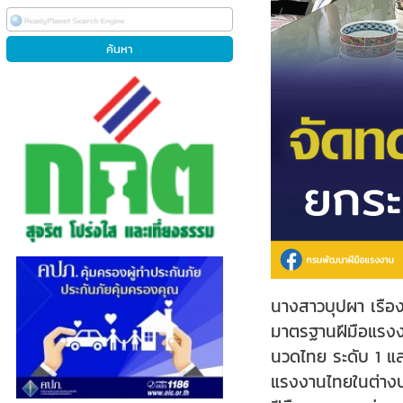
นางสาวบุปผา เรือ
มาตรฐานฝีมือแรงงา
นวดไทย ระดับ 1 แ
แรงงานไทยในต่างป