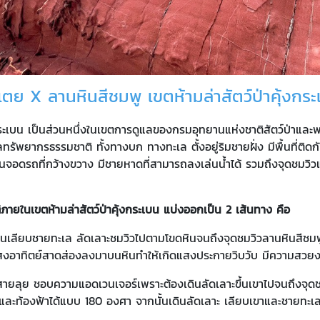
เตย X ลานหินสีชมพู เขตห้ามล่าสัตว์ป่าคุ้งกระ
งกระเบน เป็นส่วนหนึ่งในเขตการดูแลของกรมอุทยานแห่งชาติสัตว์ป่าและ
ทรัพยากรธรรมชาติ ทั้งทางบก ทางทะเล ตั้งอยู่ริมชายฝั่ง มีพื้นที่ติด
านจอดรถที่กว้างขวาง มีชายหาดที่สามารถลงเล่นน้ำได้ รวมถึงจุดชมวิว
ภายในเขตห้ามล่าสัตว์ป่าคุ้งกระเบน แบ่งออกเป็น 2 เส้นทาง คือ
ินเลียบชายทะเล ลัดเลาะชมวิวไปตามโขดหินจนถึงจุดชมวิวลานหินสีชมพ
สงอาทิตย์สาดส่องลงมาบนหินทำให้เกิดแสงประกายวิบวับ มีความสวยง
ายลุย ชอบความแอดเวนเจอร์เพราะต้องเดินลัดเลาะขึ้นเขาไปจนถึงจุดชมวิว
และท้องฟ้าได้แบบ 180 องศา จากนั้นเดินลัดเลาะ เลียบเขาและชายทะเ