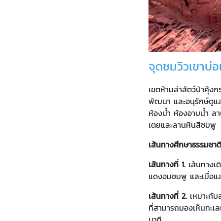
จุดชมวิวเขาบ่อ
เขตห้ามล่าสัตว์ป่าคุ้
พัฒนา และอนุรักษ์ดูแล
ห้องน้ำ ห้องอาบน้ำ ล
เตยและลานหินสีชมพู
เส้นทางศึกษาธรรมชาติ
เส้นทางที่ 1.
เส้นทางเด
แดงอมชมพู และเมื่อแ
เส้นทางที่ 2.
เหมาะกับส
ที่สามารถมองเห็นทะเล
นาที