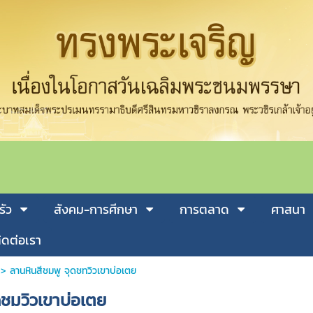
รัว
สังคม-การศีกษา
การตลาด
ศาสนา
ิดต่อเรา
>
ลานหินสีชมพู จุดชทวิวเขาบ่อเตย
ดชมวิวเขาบ่อเตย