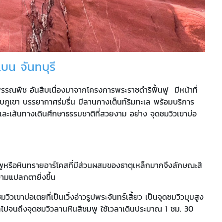
เบน จันทบุรี
พรรณพืช อันสืบเนื่องมาจากโครงการพระราชดำริฟื้นฟู มีหน้าที่
กับภูเขา บรรยากาศร่มรื่น มีลานกางเต็นท์ริมทะเล พร้อมบริการ
และเส้นทางเดินศึกษาธรรมชาติที่สวยงาม อย่าง จุดชมวิวเขาบ่อ
ูหรือหินทรายอาร์โคสที่มีส่วนผสมของธาตุเหล็กมากจึงลักษณะสี
ามแปลกตายิ่งขึ้น
เขาบ่อเตยที่เป็นเวิ้งอ่าวรูปพระจันทร์เสี้ยว เป็นจุดชมวิวมุมสูง
ลไปจนถึงจุดชมวิวลานหินสีชมพู ใช้เวลาเดินประมาณ 1 ชม. 30