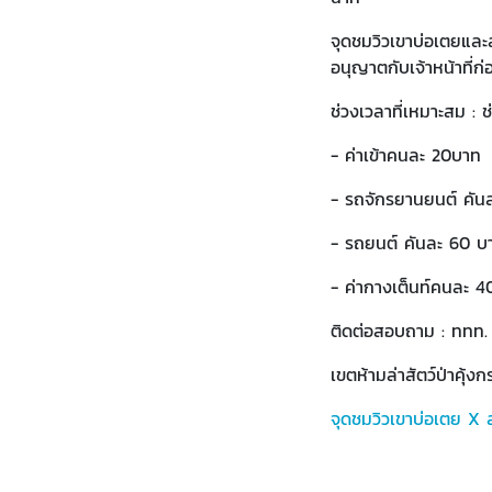
จุดชมวิวเขาบ่อเตยและ
อนุญาตกับเจ้าหน้าที่ก่
ช่วงเวลาที่เหมาะสม : 
- ค่าเข้าคนละ 20บาท
- รถจักรยานยนต์ คัน
- รถยนต์ คันละ 60 บ
- ค่ากางเต็นท์คนละ 
ติดต่อสอบถาม : ททท.
เขตห้ามล่าสัตว์ป่าคุ้
จุดชมวิวเขาบ่อเตย X ล