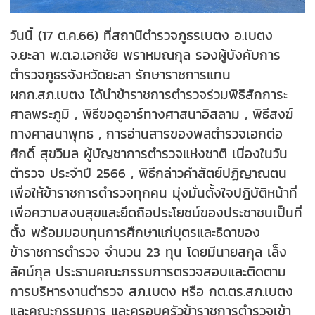
วันนี้ (17 ต.ค.66) ที่สถานีตำรวจภูธรเบตง อ.เบตง
จ.ยะลา พ.ต.อ.เอกชัย พราหมณกุล รองผู้บังคับการ
ตำรวจภูธรจังหวัดยะลา รักษาราชการแทน
ผกก.สภ.เบตง ได้นำข้าราชการตำรวจร่วมพิธีสักการะ
ศาลพระภูมิ , พิธีขอดูอาร์ทางศาสนาอิสลาม , พิธีสงฆ์
ทางศาสนาพุทธ , การอ่านสารของพลตำรวจเอกต่อ
ศักดิ์ สุขวิมล ผู้บัญชาการตำรวจแห่งชาติ เนื่องในวัน
ตำรวจ ประจำปี 2566 , พิธีกล่าวคำสัตย์ปฏิญาณตน
เพื่อให้ข้าราชการตำรวจทุกคน มุ่งมั่นตั้งใจปฎิบัติหน้าที่
เพื่อความสงบสุขและยึดถือประโยชน์ของประชาชนเป็นที่
ตั้ง พร้อมมอบทุนการศึกษาแก่บุตรและธิดาของ
ข้าราชการตำรวจ จำนวน 23 ทุน โดยมีนายสกุล เล็ง
ลัคน์กุล ประธานคณะกรรมการตรวจสอบและติดตาม
การบริหารงานตำรวจ สภ.เบตง หรือ กต.ตร.สภ.เบตง
และคณะกรรมการ และครอบครัวข้าราชการตำรวจเข้า