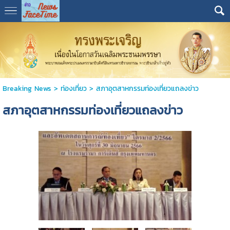
Breaking News
>
ท่องเที่ยว
>
สภาอุตสาหกรรมท่องเที่ยวแถลงข่าว
สภาอุตสาหกรรมท่องเที่ยวแถลงข่าว