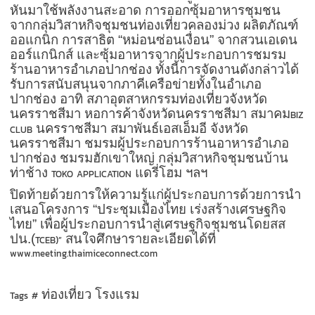
หันมาใช้พลังงานสะอาด การออกซุ้มอาหารชุมชน
จากกลุ่มวิสาหกิจชุมชนท่องเที่ยวคลองม่วง ผลิตภัณฑ์
ออแกนิก การสาธิต “หม่อนซ่อนเงื่อน” จากสวนเอเดน
ออร์แกนิกส์ และซุ้มอาหารจากผู้ประกอบการชมรม
ร้านอาหารอำเภอปากช่อง ทั้งนี้การจัดงานดังกล่าวได้
รับการสนับสนุนจากภาคีเครือข่ายทั้งในอำเภอ
ปากช่อง อาทิ สภาอุตสาหกรรมท่องเที่ยวจังหวัด
นครราชสีมา หอการค้าจังหวัดนครราชสีมา สมาคม
BIZ
นครราชสีมา สมาพันธ์เอสเอ็มอี จังหวัด
CLUB
นครราชสีมา ชมรมผู้ประกอบการร้านอาหารอำเภอ
ปากช่อง ชมรมฮักเขาใหญ่ กลุ่มวิสาหกิจชุมชนบ้าน
ท่าช้าง
แดรี่โฮม ฯลฯ
TOKO APPLICATION
ปิดท้ายด้วยการให้ความรู้แก่ผู้ประกอบการด้วยการนำ
เสนอโครงการ “ประชุมเมืองไทย เร่งสร้างเศรษฐกิจ
ไทย” เพื่อผู้ประกอบการนำสู่เศรษฐกิจชุมชนโดยสส
ปน.(
สนใจศึกษารายละเอียดได้ที่
TCEB)”
www.meeting.thaimiceconnect.com
ท่องเที่ยว โรงแรม
Tags #