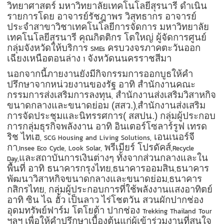
วิทยาศาสตร์ มหาวิทยาลัยเทคโนโลยีสุรนารี ดำเนิน
รายการโดย อาจารย์รัชฎาพร วิสุทธากร อาจารย์
ประจำสาขาวิชาเทคโนโลยีการจัดการ มหาวิทยาลัย
เทคโนโลยีสุรนารี คุณกิตติกร โตใหญ่ ผู้จัดการศูนย์
กลุ่มจังหวัดให้บริการ
ครบวงจรภาคตะวันออก
SMEs
เฉียงเหนือตอนล่าง
จังหวัดนนครราชสีมา
1
นอกจากนี้ภายงานยังมีกิจกรรมการออกบูธให้คำ
ปรึกษาจากหน่วยงานของรัฐ อาทิ สำนักงานคณะ
กรรมการส่งเสริมการลงทุน
สำนักงานส่งเสริมวิสาหกิจ
,
ขนาดกลางและขนาดย่อม (สสว.)
สำนักงานส่งเสริม
,
การจัดประชุมและนิทรรศการ( สสปน.) กลุ่มผู้ประกอบ
การกลุ่มธุรกิจพลังงาน อาทิ อินเตอร์โซลาร์รูฟ เทรด
ริช ไทเฮ
เอนเนอร์จี
, SCG Housing and Living Solutions,
กา
พรีเมียร์ โปรดัคส์
,Insee Eco Cycle, Look Solar,
,Recycle
และสถาบันการเงินต่างๆ ทั้งจากส่วนกลางและใน
Day,
พื้นที่ อาทิ ธนาคารกรุงไทย
ธนาคารออมสิน
ธนาคาร
,
,
พัฒนาวิสาหกิจขนาดกลางและขนาดย่อม
ธนาคาร
,
กสิกรไทย
กลุ่มผู้ประกอบการที่ใช้พลังงานแสงอาทิตย์
,
อาทิ ซิน ไฉ ฮั้ว เป็นลาว ไร่โชตวัน สวนผักปากช่อง
อุดมทรัพย์ฟาร์ม โตโยต้า ปากช่อง
Trekking Thailand Tour
ฯลฯ เพื่อให้คำปรึกษาเบื้องต้นแก่ผู้เข้าร่วมงานที่สนใจ