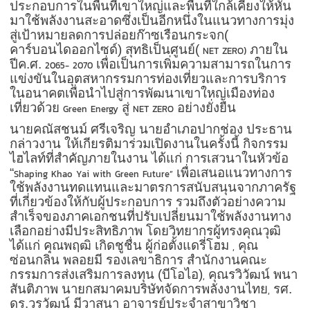
ประกอบการในพื้นที่เขาใหญ่และพื้นที่ใกล้เคียงให้หัน
มาใช้พลังงานสะอาดซึ่งเป็นอีกหนึ่งในแนวทางการมุ่ง
สู่เป้าหมายลดการปล่อยก๊าซเรือนกระจก(
คาร์บอนไดออกไซด์) สุทธิเป็นศูนย์(
ภายใน
NET ZERO)
ปีค.ศ.
เพื่อเป็นการเพิ่มความสามารถในการ
2065- 2070
แข่งขันในอุตสหากรรมการท่องเที่ยวและการบริการ
ในอนาคตเพื่อนำไปสู่การพัฒนาเขาใหญ่เมืองท่อง
เที่ยวด้วย
สู่
อย่างยั่งยืน
Green Energy
NET ZERO
นายคณัสชนม์ ศรีเจริญ นายอำเภอปากช่อง ประธาน
กล่าวงาน ให้เกียรติมาร่วมเปิดงานในครั้งนี้ กิจกรรม
ไฮไลท์ที่สำคัญภายในงาน ได้แก่ การเสวนาในหัวข้อ
“
เพื่อเสนอแนวทางการ
Shaping Khao Yai with Green Future”
ใช้พลังงานทดแทนและมาตรการสนับสนุนจากภาครัฐ
ที่เกี่ยวข้องให้กับผู้ประกอบการ รวมถึงตัวอย่างความ
สำเร็จของภาคเอกชนที่ปรับเปลี่ยนมาใช้พลังงานทาง
เลือกอย่างมีประสิทธิภาพ โดยวิทยากรผู้ทรงคุณวุฒิ
ได้แก่ คุณพฤฒิ เกิดชูชื่น ผู้ก่อตั้งแดรี่โฮม
คุณ
,
ซ่อนกลิ่น พลอยมี รองเลขาธิการ สำนักงานคณะ
กรรมการส่งเสริมการลงทุน (บีโอไอ)
คุณรวิวัฒน์ พนา
,
สันติภาพ นายกสมาคมบริษัทจัดการพลังงานไทย
รศ.
,
ดร.วรวัฒน์ มีวาสนา อาจารย์ประจำสาขาวิชา