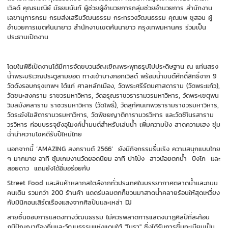
เวิลด์ คุณรมณีย์ มัธยมนันท์ ผู้ช่วยผู้อำนวยการกลุ่มช่วยอำนวยการ สำนักงาน
เลขานุการกรม กรมส่งเสริมวัฒนธรรม กระทรวงวัฒนธรรม คุณนพ ชูสอน ผู้
อำนวยการเขตคันนายาว สำนักงานเขตคันนายาว กรุงเทพมหานคร ร่วมเป็น
ประธานเปิดงาน
โดยในพิธีเปิดงานได้มีการจัดขบวนอัญเชิญพระพุทธรูปไปประดิษฐาน ณ แท่นสรง
น้ำพระบริเวณประตูสามยอด ทางเข้าบางกอกเวิลด์ พร้อมน้ำมนต์ศักดิ์สิทธิ์จาก 9
วัดดังรอบกรุงเทพฯ ได้แก่ ศาลหลักเมือง, วัดพระศรีรัตนศาสดาราม (วัดพระแก้ว),
วัดชนะสงคราม ราชวรมหาวิหาร, วัดอรุณราชวรารามวรมหาวิหาร, วัดพระเชตุพน
วิมลมังคลาราม ราชวรมหาวิหาร (วัดโพธิ์), วัดสุทัศนเทพวรารามราชวรมหาวิหาร,
วัดระฆังโฆสิตารามวรมหาวิหาร, วัดพิชยญาติการามวรวิหาร และวัดชิโนรสาราม
วรวิหาร ก่อนบรรจุยังอุโมงค์น้ำมนต์สำหรับเล่นน้ำ เพิ่มความปัง สาดความเฮง ชุ่ม
ฉ่ำนำความโชคดีรับปีใหม่ไทย
นอกจากนี้ ‘AMAZING สงกรานต์ 2566’ ยังมีกิจกรรมรื่นเริง ความสนุกแบบไทย
ๆ มากมาย อาทิ ซุ้มเกมงานวัดยอดนิยม อาทิ ปาโป่ง สาวน้อยตกน้ำ บิงโก และ
สอยดาว แถมยังได้อิ่มอร่อยกับ
Street Food และสินค้าหลากสไตล์จากทั่วประเทศในบรรยากาศตลาดน้ำและถนน
คนเดิน รวมกว่า 200 ร้านค้า แดดร่มลมตกก็ชวนมาสาดน้ำคลายร้อนให้สุดเหวี่ยง
กับมินิคอนเสิร์ตเรืองแสงจากศิลปินและเหล่า DJ
สายชื่นชอบการแสดงทางวัฒนธรรม ไม่ควรพลาดการแสดงนาฏศิลป์ที่สะท้อน
ภูมิปัญญาท้องถิ่นและวัฒนธรรมแห่งแดนใต้ "โนรา" ซึ่งได้รับการขึ้นทะเบียนเป็น