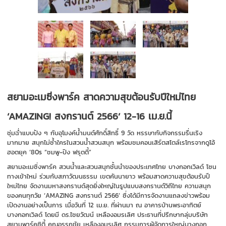
สยามอะเมซิ่งพาร์ค สาดความสุขต้อนรับปีใหม่ไทย
‘AMAZING! สงกรานต์ 2566’ 12-16 เม.ย.นี้
ชุ่มฉ่ำแบบปัง ๆ กับอุโมงค์น้ำมนต์ศักดิ์สิทธิ์ 9 วัด หรรษากับกิจกรรมรื่นเริง
มากมาย สนุกไม่ซ้ำใครในสวนน้ำสวนสนุก พร้อมชมคอนเสิร์ตสไตล์เรโทรจากดูโอ้
ฮอตยุค ‘80s “ชมพู-ปิง ฟรุตตี้”
สยามอะเมซิ่งพาร์ค สวนน้ำและสวนสนุกชั้นนำของประเทศไทย บางกอกเวิลด์ โซน
ทางเข้าใหม่ ร่วมกับสภาวัฒนธรรม เขตคันนายาว พร้อมสาดความสุขต้อนรับปี
ใหม่ไทย จัดงานมหาสงกรานต์สุดยิ่งใหญ่ในรูปแบบสงกรานต์วิถีไทย ความสนุก
ของคนทุกวัย ‘AMAZING สงกรานต์ 2566’ ซึ่งได้มีการจัดงานแถลงข่าวพร้อม
เปิดงานอย่างเป็นการ เมื่อวันที่ 12 เม.ย. ที่ผ่านมา ณ อาคารบ้านพระอาทิตย์
บางกอกเวิลด์ โดยมี ดร.ไชยวัฒน์ เหลืองอมรเลิศ ประธานที่ปรึกษากลุ่มบริษัท
สยามพาร์คซิตี้ คุณอรรถชัย เหลืองอมรเลิศ กรรมการผู้จัดการใหญ่บางกอก