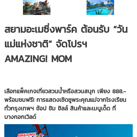
สยามอะเมซิ่งพาร์ค ต้อนรับ “วัน
แม่แห่งชาติ” จัดโปรฯ
AMAZING! MOM
เลือกแพ็คเกจเที่ยวสวนน้ำหรือสวนสนุก เพียง 888.-
พร้อมชมฟรี! การแสดงเชิดชูพระคุณแม่จากโรงเรียน
ทั่วกรุงเทพฯ ช้อป ชิม ชิลล์ สินค้าและเมนูเด็ด ที่
บางกอกเวิลด์