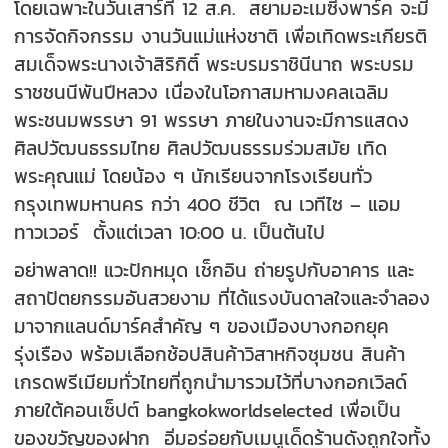
โดยเฉพาะในวันเสาร์ที่ 12 ส.ค. สยามอะเมซิ่งพาร์ค จะมี
การจัดกิจกรรม งานวันแม่แห่งชาติ เพื่อเทิดพระเกียรติ
สมเด็จพระนางเจ้าสิริกิติ์ พระบรมราชินีนาถ พระบรม
ราชชนนีพันปีหลวง เนื่องในโอกาสมหามงคลเฉลิม
พระชนมพรรษา 91 พรรษา ภายในงานจะมีการแสดง
ศิลปวัฒนธรรมไทย ศิลปวัฒนธรรมร่วมสมัย เทิด
พระคุณแม่ โดยน้อง ๆ นักเรียนจากโรงเรียนทั่ว
กรุงเทพมหานคร กว่า 400 ชีวิต ณ เวทีไซ – แอม
ทาวเวอร์ ตั้งแต่เวลา 10:00 น. เป็นต้นไป
อย่าพลาด!! แวะปักหมุด เช็กอิน ถ่ายรูปกับอาคาร และ
สถาปัตยกรรมอันสวยงาม ที่ได้แรงบันดาลใจและจำลอง
มาจากแลนด์มาร์คสำคัญ ๆ ของเมืองบางกอกยุค
รุ่งเรือง พร้อมเลือกช้อปสินค้าวิสาหกิจชุมชน สินค้า
เกรดพรีเมียมทั่วไทยที่ถูกนำมารวมไว้ที่บางกอกเวิลด์
ภายใต้คอนเซ็ปต์ bangkokworldselected เพื่อเป็น
ของขวัญของฝาก อิ่มอร่อยกับเมนูเด็ดร้านดังถูกใจทั้ง