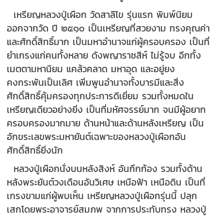
เหรียญหลวงปู่เผือก วัดสาลีโข รุ่นแรก พิมพ์นิยม
ออกจากวัด ปี ๒๕๑๐ เป็นเหรียญที่สวยงาม ทรงคุณค่า
และศักดิ์สิทธิ์มาก เป็นมหาอำนาจแก่ผู้ครอบครอง เป็นที่
ยำเกรงแก่คนทั้งหลาย ดังพญาราชสีห์ ไม่รู้จบ อีกทั้ง
เมตตามหานิยม แคล้วคลาด มหาอุด และอยู่ยง
คงกระพันเป็นเลิศ เพิ่มพูนอำนาจทั้งบารมีและสิ่ง
ศักดิ์สิทธิ์คุ้มครองทุกประการดีเยี่ยม รวมทั้งหมดใน
เหรียญเดียวอย่างยิ่ง เป็นที่มหัศจรรย์มาก จนมีผู้อยาก
ครอบครองมากมาย ด้านหน้าและด้านหลังเหรียญ เป็น
อักขระเลขพระมหายันต์เฉพาะของหลวงปู่เผือกอัน
ศักดิ์สิทธิ์ยิ่งนัก
หลวงปู่เผือกนั่งบนหลังสิงห์ อันกึกก้อง รวมทั้งด้าน
หลังพระยันต์วงเดือนอันวิเศษ เหนือฟ้า เหนือดิน เป็นที่
เกรงขามแก่ผู้พบเห็น เหรียญหลวงปู่เผือกรุ่นนี้ ปลุก
เสกโดยพระอาจารย์สมภพ จากการประทับทรง หลวงปู่