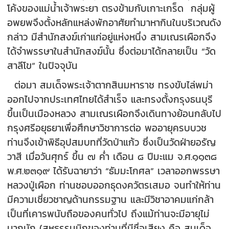
โค้งของแม่น้ำเจ้าพระยา ตรงข้ามกับเกาะเกร็ด กลุ่มผู้
อพยพจึงตั้งหลักแหล่งพักอาศัยทำมาหากินในบริเวณดัง
กล่าว มีสำนักสงฆ์เก่าแก่อยู่แห่งหนึ่ง สามเณรเผือกจึง
ได้จำพรรษาในสำนักสงฆ์นั้น ซึ่งต่อมาได้กลายเป็น “วัด
สาลีโข” ในปัจจุบัน
ต่อมา สมเด็จพระเจ้าตากสินมหาราช ทรงขับไล่พม่า
ออกไปจากประเทศไทยได้สำเร็จ และทรงตั้งกรุงธนบุรี
ขึ้นเป็นเมืองหลวง สามเณรเผือกจึงเดินทางย้อนกลับไป
กรุงศรีอยุธยาเพื่อศึกษาวิชาการต่อ พออายุครบบวช
ท่านจึงเข้าพิธีอุปสมบทที่วัดป่าแก้ว ซึ่งเป็นวัดฝ่ายอรัญ
วาสี เมื่อวันศุกร์ ขึ้น ๗ ค่ำ เดือน ๘ ปีมะแม จ.ศ.๑๑๓๘
พ.ศ.๒๓๑๙ ได้รับฉายาว่า “ธัมมะโกศล” เวลาออกพรรษา
หลวงปู่เผือก ท่านชอบออกธุดงควัตรเสมอ จนทำให้ท่าน
มีความเชี่ยวชาญด้านกรรมฐาน และมีวิชาอาคมแก่กล้า
เป็นที่เคารพนับถือของคนทั่วไป ถึงแม้ท่านจะมีอายุไม่
มากนัก (สหธรรมมิกของท่านที่มีชื่อเสียง คือ สมเด็จ