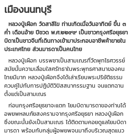
เมืองนนทบุรี
หลวงปู่เผือก วัดสาลีโข ท่านเกิดเมื่อวันอาทิตย์ ขึ้น ๓
ค่ำ เดือนอ้าย ปีชวด พ.ศ.๒๒๙๙ เป็นชาวกรุงศรีอยุธยา
บิดาเป็นชาวจีนที่เดินทางเข้ามาประกอบอาชีพค้าขายใน
ประเทศไทย ส่วนมารดาเป็นคนไทย
หลวงปู่เผือก บรรพชาเป็นสามเณรที่วัดพุทไธศวรรย์
สมัยนั้นความเลื่อมใสศรัทธาในพระพุทธศาสนาของคน
ไทยมีมาก หลวงปู่เผือกจึงได้เล่าเรียนพระปริยัติธรรม
ควบคู่ไปกับการปฏิบัติวิปัสสนากรรมฐาน จนแตกฉาน
ตั้งแต่เป็นสามเณร
ก่อนกรุงศรีอยุธยาจะแตก โยมบิดามารดาของท่านได้
อพยพหลบภัยสงครามจากรุงศรีอยุธยา หลวงปู่เผือก
ซึ่งขณะนั้นยังเป็นสามเณร ได้ติดตามคอยดูแลโยมบิดา
มารดา พร้อมกับกลุ่มผู้อพยพจนมาถึงบริเวณสุดแนว