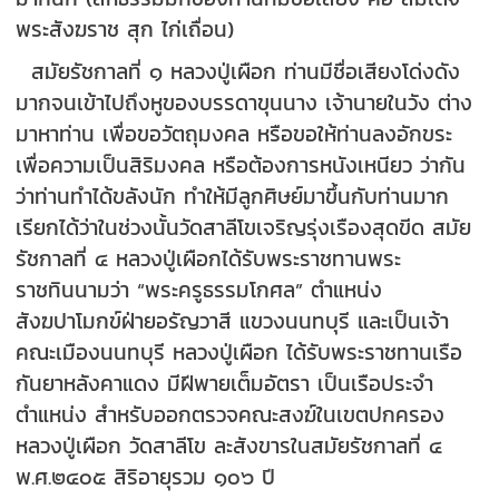
พระสังฆราช สุก ไก่เถื่อน)
สมัยรัชกาลที่ ๑ หลวงปู่เผือก ท่านมีชื่อเสียงโด่งดัง
มากจนเข้าไปถึงหูของบรรดาขุนนาง เจ้านายในวัง ต่าง
มาหาท่าน เพื่อขอวัตถุมงคล หรือขอให้ท่านลงอักขระ
เพื่อความเป็นสิริมงคล หรือต้องการหนังเหนียว ว่ากัน
ว่าท่านทำได้ขลังนัก ทำให้มีลูกศิษย์มาขึ้นกับท่านมาก
เรียกได้ว่าในช่วงนั้นวัดสาลีโขเจริญรุ่งเรืองสุดขีด สมัย
รัชกาลที่ ๔ หลวงปู่เผือกได้รับพระราชทานพระ
ราชทินนามว่า “พระครูธรรมโกศล” ตำแหน่ง
สังฆปาโมกข์ฝ่ายอรัญวาสี แขวงนนทบุรี และเป็นเจ้า
คณะเมืองนนทบุรี หลวงปู่เผือก ได้รับพระราชทานเรือ
กันยาหลังคาแดง มีฝีพายเต็มอัตรา เป็นเรือประจำ
ตำแหน่ง สำหรับออกตรวจคณะสงฆ์ในเขตปกครอง
หลวงปู่เผือก วัดสาลีโข ละสังขารในสมัยรัชกาลที่ ๔
พ.ศ.๒๔๐๕ สิริอายุรวม ๑๐๖ ปี