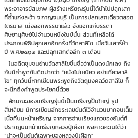
พระอาจารย์สมภพ ผู้สร้างเหรียญรุ่นนี้ได้นำไปปลุกเสก
ที่ถ้ำแก่งละว้า จ.กาญจนบุรี เป็นการปลุกเสกเดี่ยวตลอด
ไตรมาส เมื่อออกพรรษาแล้ว จึงแจกแก่บรรดา
ศิษยานุศิษย์ไปจำนวนหนึ่งในปีนั้น ส่วนที่เหลือได้
ประกอบพิธีปลุกเสกอีกครั้งที่วัดสาลีโข เมื่อวันเสาร์ห้า
ปี พ.ศ.๒๕๑๒ และปลุกเสกต่ออีก ๓ เดือน
ในอดีตชุมชนย่านวัดสาลีโขขึ้นชื่อว่าเป็นดงนักเลง ถึง
กับมีคำพูดกันติดปากว่า “หนังไม่เหนียว อย่าเที่ยวสาลี
โข” ทุกวันนี้หากเซียนพระพูดถึงวัตถุมงคลวัดสาลีโข ก็
จะนึกถึงคำพูดประโยคนี้ด้วย
ลักษณะของเหรียญรุ่นนี้เป็นเหรียญปั๊มใหญ่ รูป
สี่เหลี่ยม มีการเขียนอักขระเลขยันต์ไว้จำนวนมากจนเต็ม
เนื้อที่บนหน้าเหรียญ จากการอ่านเรียงแถวของยันต์ที่
ปรากฏบนหน้าเหรียญหลวงปู่เผือก พอคาดคะเนได้ว่า
“น่าจะเป็นยันต์เฉพาะของหลวงปู่เผือก”