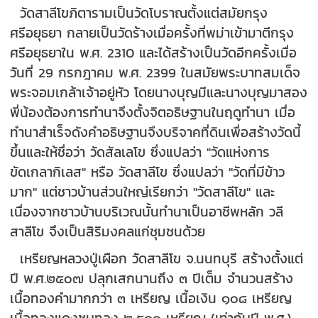
วัดสาลีโขภิตารามเป็นวัดโบราณตั้งแต่สมัยกรุง
ศรีอยุธยา กลายเป็นวัดร้างเมื่อครั้งที่พม่าเข้ามาตีกรุง
ศรีอยุธยาใน พ.ศ. 2310 และได้สร้างเป็นวัดอีกครั้งเมื่อ
วันที่ 29 กรกฎาคม พ.ศ. 2399 ในสมัยพระบาทสมเด็จ
พระจอมเกล้าเจ้าอยู่หัว โดยนางบุญมีและนางบุญมาสอง
พี่น้องต้องการทำนาจึงตั้งจิตอธิษฐานในฤดูทำนา เมื่อ
ทำนาสำเร็จดังคำอธิษฐานจึงบริจาคที่ดินเพื่อสร้างวัดนี้
ขึ้นและให้ชื่อว่า วัดสัลเลโข ซึ่งแปลว่า "วัดแห่งการ
ขัดเกลากิเลส" หรือ วัดสาลีโข ซึ่งแปลว่า "วัดที่มีข้าว
มาก" แต่ชาวบ้านส่วนใหญ่เรียกว่า "วัดสาลีโข" และ
เนื่องจากชาวบ้านบริเวณนั้นทำนาเป็นอาชีพหลัก วลี
สาลีโข จึงเป็นสิริมงคลแก่ชุมชนด้วย
เหรียญหลวงปู่เผือก วัดสาลีโข จ.นนทบุรี สร้างตั้งแต่
ปี พ.ศ.๒๕๐๗ ปลุกเสกนานถึง ๓ ปีเต็ม จำนวนสร้าง
เนื้อทองคำมากกว่า ๓ เหรียญ เนื้อเงิน ๑๐๘ เหรียญ
เนื้อทองแดงชุบทอง ๒,๕๑๐ เหรียญ (เท่ากับปี พ.ศ.)