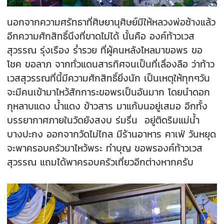
นอกจากความศรัทธาที่ศิษยานุศิษย์มีให้หลวงพ่อช้างแล้ว
อีกความศักสิทธิ์นึงที่ขาดไม่ได้ นั้นคือ องค์ท้าวเวส
สุวรรณ รุ่งเรือง ร่ำรวย ที่ผู้คนหลังไหลมาขอพร ขอ
โชค ขอลาภ จากทั่วแดนสารทิศจนเป็นที่เลื่องลือ ว่าท้าว
เวสสุวรรณที่นี้มีความศักสิทธิ์ยิ่งนัก เป็นเหตุให้ทุกๆวัน
จะมีคนเข้ามาไหว้สักการะขอพรเป็นอันมาก โดยนำดอก
กุหลาบแดง น้ำแดง ข้าวสาร มาแก้บนอยู่เสมอ อีกทั้ง
บรรยากาศภายในวัด
ยังสงบ ร่มรื่น อยู่ติดริมแม่น้ำ
บางปะกง ออกจากวัดไม่ไกล มีร้านอาหาร คาเฟ่ วันหยุด
จะพาครอบครัวมาไหว้พระ ทำบุญ ขอพรองค์ท้าวเวส
สุวรรณ แถมได้พาครอบครัวเที่ยวอีกต่างหากครับ