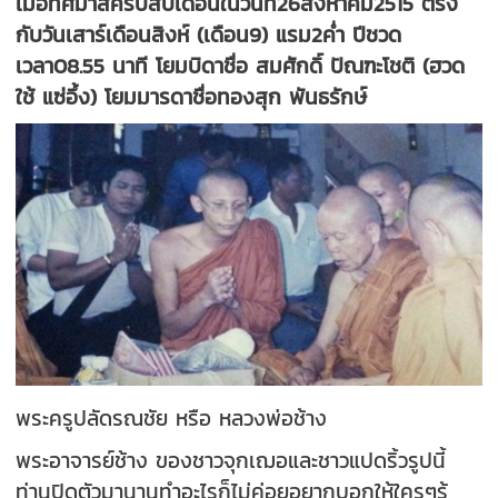
เมื่อทศมาสครบสิบเดือนในวันที่26สิงหาคม2515 ตรง
กับวันเสาร์เดือนสิงห์ (เดือน9) แรม2ค่ำ ปีชวด
เวลา08.55 นาที โยมบิดาชื่อ สมศักดิ์ ปัณฑะโชติ (ฮวด
ใช้ แซ่อึ้ง) โยมมารดาชื่อทองสุก พันธรักษ์
พระครูปลัดรณชัย หรือ หลวงพ่อช้าง
พระอาจารย์ช้าง ของชาวจุกเฌอและชาวแปดริ้วรูปนี้
ท่านปิดตัวมานานทำอะไรก็ไม่ค่อยอยากบอกให้ใครๆรู้