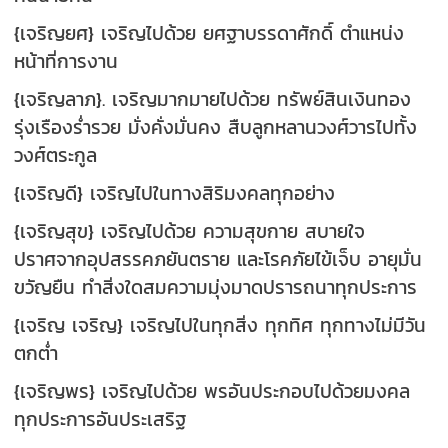
{เจริญยศ} เจริญไปด้วย ยศฐาบรรดาศักดิ์ ตำแหน่ง
หน้าที่การงาน
{เจริญลาภ}. เจริญมากมายไปด้วย ทรัพย์สินเงินทอง
รุ่งเรืองร่ำรวย มั่งคั่งมั่นคง สืบลูกหลานวงศ์วารไปทั้ง
วงศ์ตระกูล
{เจริญดี} เจริญไปในทางสิริมงคลทุกอย่าง
{เจริญสุข} เจริญไปด้วย ความสุขกาย สบายใจ
ปราศจากอุปสรรคภยันตราย และโรคภัยไข้เจ็บ อายุมั่น
ขวัญยืน ทำสิ่งใดสมความมุ่งมาดปรารถนาทุกประการ
{เจริญ เจริญ} เจริญไปในทุกสิ่ง ทุกทิศ ทุกทางไม่มีวัน
ตกต่ำ
{เจริญพร} เจริญไปด้วย พรอันประกอบไปด้วยมงคล
ทุกประการอันประเสริฐ