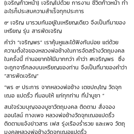
{เจริญก้าวหน้า} เจริญไปด้วย การงาน ชีวิตก้าวหน้า ทำ
อะไรก็ประสบความสำเร็จทุกประการ
๙ เจริญ มารวมกันอยู่ในเหรียญเดียว จึงเป็นที่มาของ
เหรียญ รุ่น สารพัดเจริญ
คำว่า “เจริญพร” เราคุ้นหูและได้ฟังกันบ่อย แต่ด้วย
ความตั้งใจของหลวงพ่อช้างในการจัดสร้างวัตถุมงคล
ในครั้งนี้ ท่านอยากให้มีมากกว่า คำว่า #เจริญพร ซึ่ง
จะถูกจารึกลงบนเหรียญของท่าน จึงเป็นที่มาของคำว่า
“สารพัดเจริญ”
“พร ๙ ประการ จากหลวงพ่อช้าง เตชปญฺโญ วัดจุก
เฌอ แปดริ้ว ที่มอบให้ แก่ทุกท่าน ที่นำบูชา ”
สนใจร่วมบุญจองบูชาวัตถุมงคล ติดตาม สั่งจอง
ออนไลน์ ทางเพจ หลวงพ่อช้างวัดจุกเฌอแปดริ้ว
ติดตามแจ้งข่าวสาร เฟส รุ่งเรืองร่ำรวย และเพจ วัตถุ
มงคลหลวงพ่อช้างวัดจุกเฌอแปดริ้ว