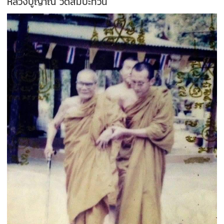
หลวงปู่ญาณ วัดสัมปะทวน