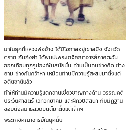
มาในยุคที่หลวงพ่อช้าง ได้มีโอกาสอยู่เขาสมิง จังหวัด
ตราด กับก๋งย่า ได้พบปะพระเกจิคณาจารย์ภาคตะวัน
ออกเกือบทุกรูปองค์ในสมัยนั้น ท่านเป็นคนช่างคิด ช่าง
ถาม ช่างค้นคว้าหา เหมือนท่านมีความรู้สะสมมาตั้งแต่
อดีตชาติแล้ว
ทำให้ท่านมีความรู้แตกฉานเชี่ยวชาญทางด้าน วรรณคดี
ประวัติศาสตร์ เวทวิทยาคม และฝึกวิปัสสนา กัมมัฏฐาน
ชอบนั่งสมาธิสวดมนต์มาตั้งแต่เล็กๆ
พระเกจิคณาจารย์ในยุคนั้น