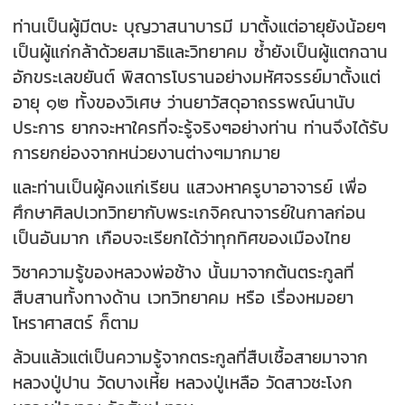
ท่านเป็นผู้มีตบะ บุญวาสนาบารมี มาตั้งแต่อายุยังน้อยๆ
เป็นผู้แก่กล้าด้วยสมาธิและวิทยาคม ซ้ำยังเป็นผู้แตกฉาน
อักขระเลขยันต์ พิสดารโบรานอย่างมหัศจรรย์มาตั้งแต่
อายุ ๑๒ ทั้งของวิเศษ ว่านยาวัสดุอาถรรพณ์นานับ
ประการ ยากจะหาใครที่จะรู้จริงๆอย่างท่าน ท่านจึงได้รับ
การยกย่องจากหน่วยงานต่างๆมากมาย
และท่านเป็นผู้คงแก่เรียน แสวงหาครูบาอาจารย์ เพื่อ
ศึกษาศิลปเวทวิทยากับพระเกจิคณาจารย์ในกาลก่อน
เป็นอันมาก เกือบจะเรียกได้ว่าทุกทิศของเมืองไทย
วิชาความรู้ของหลวงพ่อช้าง นั้นมาจากต้นตระกูลที่
สืบสานทั้งทางด้าน เวทวิทยาคม หรือ เรื่องหมอยา
โหราศาสตร์ ก็ตาม
ล้วนแล้วแต่เป็นความรู้จากตระกูลที่สืบเชื้อสายมาจาก
หลวงปู่ปาน วัดบางเหี้ย หลวงปู่เหลือ วัดสาวชะโงก