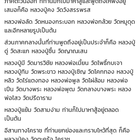
ภาคตะวันออก ที่ท่านมักไปมาหาสู่และพูดถึงให้ฟังอยู่
เสมอก็คือ หลวงปู่คง วัดวังสรรพรส
หลวงพ่อลัด วัดหนองกระบอก หลวงพ่อกล้วย วัดหมูดุด
และอีกหลายรูปเป็นต้น
ส่วนภาคกลางนั้นที่ท่านพูดถึงอยู่เป็นประจำก็คือ หลวงปู่
ดู่ วัดสะแก หลวงปู่ชื้น วัดญาณเสน
หลวงปู่มี วัดมารวิชัย หลวงพ่อเมี้ยน วัดโพธิ์กบเจา
หลวงปู่ทิม วัดพระขาว หลวงปู่เชิญ วัดโคกทอง หลวงปู่
หลิว วัดไร่แตงทอง หลวงพ่อพูล วัดไผ่ล้อม หลวงพ่อ
เปิ่น วัดบางพระ หลวงพ่อพุฒ วัดกลางบางพระ หลวง
พ่อไสว วัดปรีดาราม
หลวงปู่แย้ม วัดสามง่าม ท่านก็ไปมาหาสู้อยู่ตลอด
เป็นต้น
อีสานทางโคราช ที่ท่านยกย่องและกราบไหว้ที่สุด ก็คือ
หลวงปู่คง วัดตะคร้อ โคราช