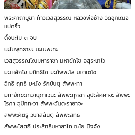
พระคาถาบูชา ท้าวเวสสุวรรณ หลวงพ่อช้าง วัดจุกเฌอ
แปดริ้ว
ตั้งนะโม ๓ จบ
นะโมพุทธายะ นะมะพะทะ
เวสสุวรรณโณมหาราชา มหายักโข อสุระเทโว
มะเหสักโข มหิทธิโก มะหัพพะโล มหาเตโช
อิทธิ ฤทธิ มะมัง รักขันตุ สัพพะทา
มหายักขะเทวานุภาเวนะ สัพพะทุกขา อุปะสัคคาจะ สัพพะ
โรคา อุปัททะวา สัพพะอันตะรายาจะ
สัพพะศัตรู วินาสสันตุ สัพพะสิทธิ
สัพพะโสตถี ประสิทธิมหาลาโภ ชะโย นิจจัง