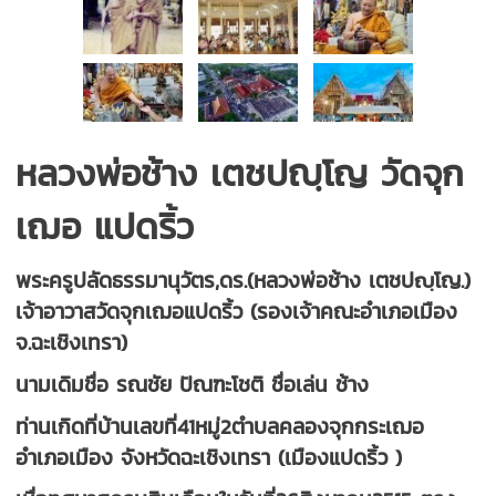
หลวงพ่อช้าง เตชปญฺโญ วัดจุก
เฌอ แปดริ้ว
พระครูปลัดธรรมานุวัตร,ดร.(หลวงพ่อช้าง เตชปญฺโญ.)
เจ้าอาวาสวัดจุกเฌอแปดริ้ว (รองเจ้าคณะอำเภอเมือง
จ.ฉะเชิงเทรา)
นามเดิมชื่อ รณชัย ปัณฑะโชติ ชื่อเล่น ช้าง
ท่านเกิดที่
บ้านเลขที่41หมู่2ตำบลคลองจุกกระเฌอ
อำเภอเมือง จังหวัดฉะเชิงเทรา (เมืองแปดริ้ว )