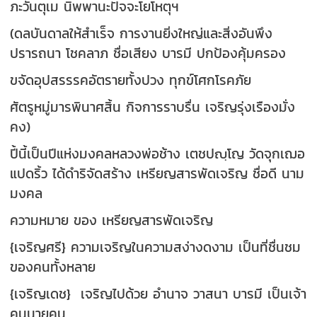
ภะวันตุเม นิพพานะปัจจะโยโหตุฯ
(ดลบันดาลให้สำเร็จ การงานยิ่งใหญ่และสิ่งอันพึง
ปรารถนา โชคลาภ ชื่อเสียง บารมี ปกป้องคุ้มครอง
ขจัดอุปสรรรคอัตรายทั้งปวง ทุกข์โศกโรคภัย
ศัตรูหมู่มารพินาศสิ้น กิจการราบรื่น เจริญรุ่งเรืองมั่ง
คง)
ปี้นี้เป็นปีแห่งมงคลหลวงพ่อช้าง เตชปญฺโญ วัดจุกเฌอ
แปดริ้ว ได้ดำริจัดสร้าง เหรียญสารพัดเจริญ ชื่อดี นาม
มงคล
ความหมาย ของ เหรียญสารพัดเจริญ
{เจริญศรี} ความเจริญในความสง่างดงาม เป็นที่ชื่นชม
ของคนทั้งหลาย
{เจริญเดช} เจริญไปด้วย อำนาจ วาสนา บารมี เป็นเจ้า
คนนายคน