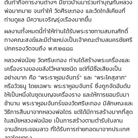
ต้นทำกิจการงานต่างๆ มีชาวบ้านมาร่วมทำบุญกับหลวง
พ่อมากมาย จนทำให้ วัดศีรษะทอง และวัดใกล้เคียงที่
ท่านดูแล มีความเจริญรุ่งเรืองมากขึ้น
ผลงานทั้งหมดนี้ทำให้ท่านได้รับพระราชทานสมณศักดิ์
ทางคณะสงฆ์และมีตำแหน่งเป็นเจ้าคณะตำบลนครชัยศรี
ปกครองวัดจนถึง พ.ศ.๒๔๘๘
หลวงพ่อน้อย วัดศรีษะทอง ท่านได้สร้างพระเครื่องและ
เครื่องรางของขลังไว้หลายชนิด แต่ที่มีชื่อเสียงเป็น
อย่างมาก คือ “พระราหูอมจันทร์” และ “พระโคสุลาภ”
หรือวัวธนู โดยเฉพาะ พระราหูอมจันทร์ ซึ่งถูกจัดอันดับ
ให้เป็นหนึ่งในชุดเบญจเครื่องราง และให้การยอมรับมา
ช้านาน พระราหูอมจันทร์ของวัดศรีษะทอง มีลักษณะและ
วิธีการสืบมาจากหลวงพ่อไตร แต่ได้มีการสร้างมากที่สุด
ในสมัยหลวงพ่อน้อย เป็นการสร้างตามตำรับใบลาน
จานอักขระขอมลาว ที่ได้รับการถ่ายทอดมาจากประเทศ
ลาวโดยตรง