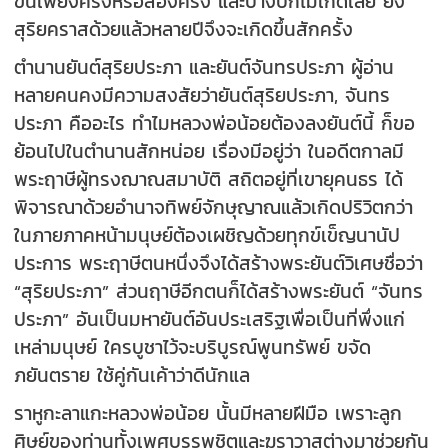
ขึ้นเพียงครั้งหรือสองครั้ง และบางปีก็ไม่เกิดเลย ยิ่ง
สุริยคราสด้วยแล้วหลายปีจึงจะเกิดขึ้นสักครั้ง
ตำนานยันต์สุริยประภา และยันต์จันทรประภา ผู้อ่าน
หลายคนคงมีความสงสัยว่ายันต์สุริยประภา, จันทร
ประภา คืออะไร ทำไมหลวงพ่อน้อยต้องลงยันต์นี้ ก็ขอ
ย้อนไปในตำนานสักหน่อย เรื่องมีอยู่ว่า ในอดีตกาลมี
พระฤาษีผู้ทรงฌาณสมาบัติ สถิตอยู่ที่เขายุคนธร ได้
พิจารณาด้วยอำนาจทิพย์จักษุญาณแล้วเกิดปริวิตกว่า
ในภายภาคหน้ามนุษย์ต้องเผชิญด้วยทุกข์เข็ญนานัป
ประการ พระฤาษีตนหนึ่งจึงได้สร้างพระยันต์วิเศษชื่อว่า
“สุริยประภา” ส่วนฤาษีอีกตนก็ได้สร้างพระยันต์ “จันทร
ประภา” อันเป็นมหายันต์อันประเสริฐเพื่อเป็นที่พึ่งแก่
เหล่ามนุษย์ ใครบูชาไว้จะบริบูรณ์พูนทรัพย์ ขจัด
ภยันตราย ใช้คู่กันเค้าว่าดีนักแล
ราหูกะลาแกะหลวงพ่อน้อย นั้นมีหลายฝีมือ เพราะลูก
ศิษย์ของท่านทั้งเพศบรรพชิตและฆราวาสต่างมาช่วยกัน