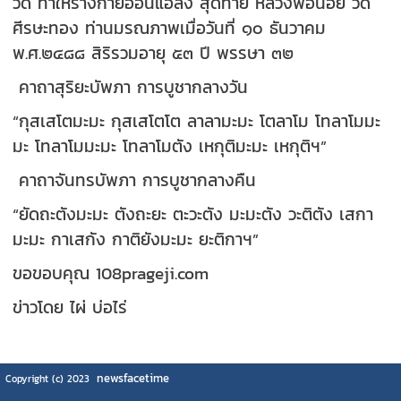
วัด ทำให้ร่างกายอ่อนแอลง สุดท้าย หลวงพ่อน้อย วัด
ศีรษะทอง ท่านมรณภาพเมื่อวันที่ ๑๐ ธันวาคม
พ.ศ.๒๔๘๘ สิริรวมอายุ ๕๓ ปี พรรษา ๓๒
คาถาสุริยะบัพภา การบูชากลางวัน
“กุสเสโตมะมะ กุสเสโตโต ลาลามะมะ โตลาโม โทลาโมมะ
มะ โทลาโมมะมะ โทลาโมตัง เหกุติมะมะ เหกุติฯ”
คาถาจันทรบัพภา การบูชากลางคืน
“ยัดถะตังมะมะ ตังถะยะ ตะวะตัง มะมะตัง วะติตัง เสกา
มะมะ กาเสกัง กาติยังมะมะ ยะติกาฯ”
ขอขอบคุณ 108prageji.com
ข่าวโดย ไผ่ บ่อไร่
newsfacetime
Copyright (c) 2023