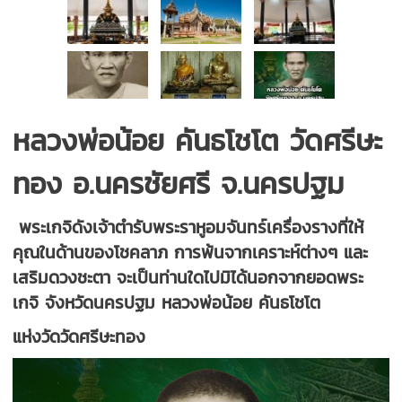
หลวงพ่อน้อย คันธโชโต วัดศรีษะ
ทอง อ.นครชัยศรี จ.นครปฐม
พระเกจิดังเจ้าตำรับพระราหูอมจันทร์เครื่องรางที่ให้
คุณในด้านของโชคลาภ การพ้นจากเคราะห์ต่างๆ และ
เสริมดวงชะตา จะเป็นท่านใดไปมิได้นอกจากยอดพระ
เกจิ จังหวัดนครปฐม หลวงพ่อน้อย คันธโชโต
แห่งวัดวัดศรีษะทอง