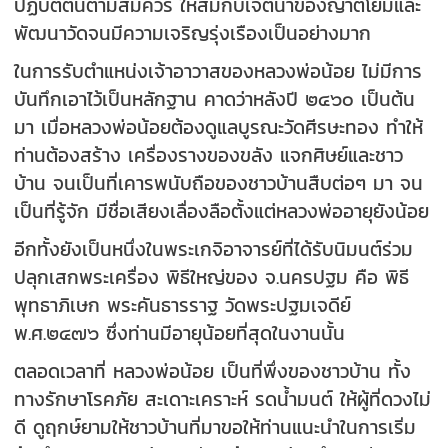
ปฏิบัติตนตามสมควร ให้สมกับเจตนาของญาติโยมและ
พัฒนาวัดจนมีความเจริญรุ่งเรืองเป็นอย่างมาก
ในการรับตำแหน่งเจ้าอาวาสของหลวงพ่อน้อย ไม่มีการ
บันทึกเอาไว้เป็นหลักฐาน คาดว่าหลังปี ๒๔๖๐ เป็นต้น
มา เมื่อหลวงพ่อน้อยต้องดูแลบูรณะวัดศีรษะทอง ทำให้
ท่านต้องสร้าง เครื่องรางของขลัง แจกศิษย์และชาว
บ้าน จนเป็นที่เคารพนับถือของชาวบ้านสืบต่อๆ มา จน
เป็นที่รู้จัก มีชื่อเสียงเลื่องลือตั้งแต่หลวงพ่ออายุยังน้อย
อีกทั้งยังเป็นหนึ่งในพระเกจิอาจารย์ที่ได้รับนิมนต์ร่วม
ปลุกเสกพระเครื่อง พิธีใหญ่ของ จ.นครปฐม คือ พิธี
พุทธาภิเษก พระคันธารราฐ วัดพระปฐมเจดีย์
พ.ศ.๒๔๗๖ ซึ่งท่านมีอายุน้อยที่สุดในงานนั้น
ตลอดเวลาที่ หลวงพ่อน้อย เป็นที่พึ่งของชาวบ้าน ทั้ง
ทางรักษาโรคภัย สะเดาะเคราะห์ รดน้ำมนต์ ให้ผู้ที่ดวงไม่
ดี ดูฤกษ์ยามให้ชาวบ้านที่มาขอให้ท่านแนะนำในการเริ่ม