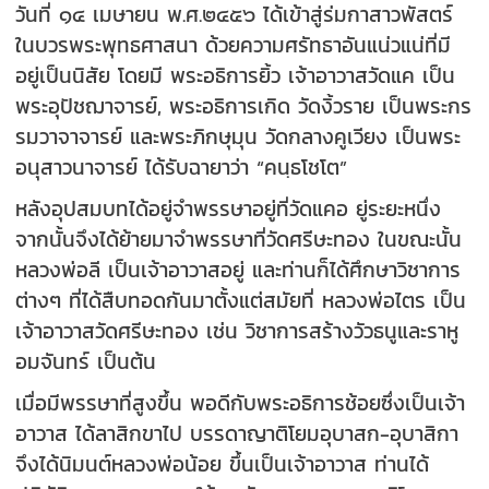
วันที่ ๑๔ เมษายน พ.ศ.๒๔๕๖ ได้เข้าสู่ร่มกาสาวพัสตร์
ในบวรพระพุทธศาสนา ด้วยความศรัทธาอันแน่วแน่ที่มี
อยู่เป็นนิสัย โดยมี พระอธิการยิ้ว เจ้าอาวาสวัดแค เป็น
พระอุปัชฌาจารย์, พระอธิการเกิด วัดงิ้วราย เป็นพระกร
รมวาจาจารย์ และพระภิกษุมุน วัดกลางคูเวียง เป็นพระ
อนุสาวนาจารย์ ได้รับฉายาว่า “คนฺธโชโต”
หลังอุปสมบทได้อยู่จำพรรษาอยู่ที่วัดแคอ ยู่ระยะหนึ่ง
จากนั้นจึงได้ย้ายมาจำพรรษาที่วัดศรีษะทอง ในขณะนั้น
หลวงพ่อลี เป็นเจ้าอาวาสอยู่ และท่านก็ได้ศึกษาวิชาการ
ต่างๆ ที่ได้สืบทอดกันมาตั้งแต่สมัยที่ หลวงพ่อไตร เป็น
เจ้าอาวาสวัดศรีษะทอง เช่น วิชาการสร้างวัวธนูและราหู
อมจันทร์ เป็นต้น
เมื่อมีพรรษาที่สูงขึ้น พอดีกับพระอธิการช้อยซึ่งเป็นเจ้า
อาวาส ได้ลาสิกขาไป บรรดาญาติโยมอุบาสก-อุบาสิกา
จึงได้นิมนต์หลวงพ่อน้อย ขึ้นเป็นเจ้าอาวาส ท่านได้