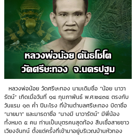
หลวงพ่อน้อย วัดศรีษะทอง นามเดิมชื่อ “น้อย นาวา
รัตน์” เกิดเมื่อวันที่ ๑๔ กุมภาพันธ์ พ.ศ.๒๔๓๕ ตรงกับ
วันแรม ๑๓ ค่ำ ปีมะโรง ที่บ้านตำบลศรีษะทอง บิดาชื่อ
“นายมา” และมารดาชื่อ “นางมี นาวารัตน์” มีพี่น้อง
ทั้งหมด ๕ คน ท่านเป็นบุตรคนสุดท้อง สืบเชื้อสายชาว
เวียงจันทน์ ตั้งแต่ครั้งที่เข้ามาอยู่บริเวณบ้านหัวทอง