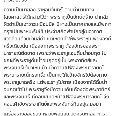
ความเป็นมาของ ราหูอมจันทร์ ตามตำนานทาง
ไสยศาสตร์ได้กล่าวไว้ว่า พระราหูเป็นยักษ์ดุร้าย น่ากลัว
ผิวดำเป็นเงาวาวเหมือนนิล มีหางเป็นนาคราชและมีพญา
ครุฑเป็นพาหนะรับใช้ ประจำสถิตพำนักอยู่ในอากาศ
แวดล้อมด้วยม่านสีดำ แต่เหตุที่ทำให้พระราหูมีเพียงองค์
ครึ่งเดียวนั้น เนื่องจากพระราหู ต้องจักรของพระ
นารายณ์ตัดขาด เพราะว่าพระราหูแอบดื่มน้ำอมฤต ใน
ขณะที่พระราหูดื่มน้ำอมฤตอยู่นั้น พระอาทิตย์และ
พระจันทร์ได้มาเห็นเข้า นำความไปฟ้องพระนารายณ์
พระนารายณ์ทรงกริ้ว เป็นเหตุให้ขว้างจักรไปต้องกาย
พระราหูขาดครึ่ง แต่พระราหูไม่ตาย เนื่องจากได้ดื่มน้ำ
อมฤตเข้าไป พระราหูจึงมีความแค้นเคืองต่อพระอาทิตย์
และพระจันทร์ ที่คอยเสนอหน้าไปฟ้องพระนารายณ์ จึง
คอยเฝ้าจับพระอาทิตย์และพระจันทร์กินอยู่เสมอมา
เครื่องรางของขลัง หลวงพ่อน้อย วัดศรีษะทอง การ