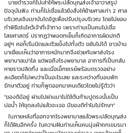
นายตำรวจก็ไปเล่าให้พระปลัดบุญส่งเจ้าอาวาสรูป
ปัจจุบันฟัง ท่านก็ไม่เชื่อแล้วยังสั่งให้ย้ายศาลเก่า 2 ศาล
บริเวณเชิงเขาบันไดอิฐเพื่อปรับปรุงบริเวณ โดยไม่ยอม
ทำพิธีเซ่นไหว้เจ้าที่เจ้าทาง เพราะท่านเป็นคนไม่เชื่อ
ไสยศาสตร์ ปรากฏว่าพอตกเย็นก็เกิดอาการผิดปกติ
อยู่ๆ คอก็เริ่มบิดและตัวแข็งไปทั้งตัว ขยับไม่ได้ ชาวบ้าน
มาเยี่ยมเห็นว่าอาการหนักมากจึงช่วยกันพาส่งโรง
พยาบาลเปาโล แต่พอถึงโรงพยาบาล อาการที่เป็นกลับ
หายราวปลิดทิ้ง และเมื่อเอ็กซเรย์พร้อมตรวจอย่าง
ละเอียดก็ไม่พบว่าเป็นอะไรเลย และระหว่างที่นอนพัก
รักษาตัวอยู่ ท่านก็พูดออกมาคนเดียวโดยไม่รู้ตัวว่า
"ของดีมีอยู่ ผ่านไปผ่านมาไม่ใช้ต้นก้ามปูตรงนั้นเป็น
บ่อน้ำ ให้ขุดลงไปแล้วจะเจอ มีของดีทำไมไม่รักษา"
ในภายหลังที่ออกจากโรงพยาบาลแล้วพระปลัดบุญส่ง
ก็ได้ฝันอีกครั้ง ในความฝันท่านเห็นคนนุ่งผ้าถกเขมรมา
หา มาบอกว่าเขาเป็นคนมัดหลวงพ่อเอง พูดแล้วเขาก็