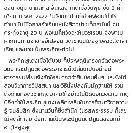
ชื่อนางนุ่ม นามสกุล อ้นแสง เกิดเมื่อวันพุธ ขึ้น 2 ค่ำ
เดือน 11 พ.ศ. 2422 ในวัยเด็กท่านก็ช่วยพ่อแม่ทำไร่
ทำนา ไม่มีโอกาสร่ำเรียนหนังสืออย่างเด็กสมัยนี้ จน
กระทั่งอายุ 20 ปี พ่อแม่ก็หวังจะให้บวชเรียน จึงพาไป
ฝากกับท่านอาจารย์เปลี่ยน วัดเขาบันไดอิฐ เพื่อจะได้เล่า
เรียนและบวชเป็นพระภิกษุต่อไป
พระภิกษุแดงเมื่อได้บวช ก็ประพฤติเคร่งครัดต่อพระ
วินัย และปฏิบัติต่อพระอาจารย์เปลี่ยนเป็นอย่างดี
อาจารย์เปลี่ยนจึงรักใคร่มากกว่าศิษย์คนอื่นๆ และยังได้
สอนวิชาการวิปัสสนา และวิธีนั่งปลงกัมมัฏฐานให้ รวม
ถึงถ่ายทอดวิชากฤตยาคมให้อย่างไม่ปิดบังหวงแหน เหตุ
นี้จึงทำให้พระภิกษุแดงเพลิดเพลินในการศึกษาวิชาความ
รู้ จนลืมสึก ยิ่งนานวันก็ยิ่งสำนึก ในรสพระธรรม ก็เลย
ไม่คิดสึกเลย จึงกลายเป็นพระปฏิบัติดีปฏิบัติชอบที่มี
อาวุโสสูงสุด