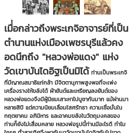
เมื่่อกล่าวถึงพระเกจิอาจารย์ที่เป็น
ตำนานแห่งเมืองเพชรบุรีแล้วคง
อดนึกถึง "หลวงพ่อแดง" แห่ง
วัดเขาบันไดอิฐเป็นมิได้
ท่านเป็นพระเกจิ
ที่มีญาณสมาธิแก่กล้า มีจิตตานุภาพสูงพอที่จะเพ่ง
เครื่องรางให้ขลังได้ ผ้ายันต์และเหรียญลงยันต์ของ
หลวงพ่อแดงจึงมีผู้นิยมเสาะหาไปบูชากันมาก แม้ผ่านมา
หลายสิปี แต่ความนิยมเลื่อมใสศรัทธา ความเชื่อมั่นใน
กฤตยาคม อภินิหาร และอาคมขลังในวัตถุมงคลของ
ท่านก็ยังไม่เสื่อมคลาย หลวงพ่อรูปนี้ท่านมีอะไรดี ทำไม
ใครๆ ทั่วสารทิศจึงพากันมาวัดเขาบันไดอิฐกันไม่ขาด