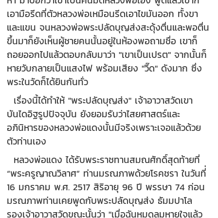
เอามือรีดที่ตัวหลวงพ่อเหมือนรีดเอาไขมันออก ทั้งขา
และแขน จนหลวงพ่อพระปลัดบุญส่งสะดุ้งตื่นและพอตื่น
ขึ้นมาก็ยังเห็นผู้ชายคนนั้นอยู่ในห้องพอถามชื่อ เขาก็
ถอยออกไปแล้วตอบกลับมาว่า "เขาเป็นเปรต" จากนั้นก็
หายวับกลายเป็นแสงไฟ พร้อมเสียง "วี๊ด" ดังมาก ซึ่ง
พระในวัดก็ได้ยินกันทั่ว
เรื่องนี้ได้ทำให้ "พระปลัดบุญส่ง" เจ้าอาวาสวัดเขา
บันไดอิฐรูปปัจจุบัน ยังยอมรับว่าไสยศาสตร์และ
อภินิหารของหลวงพ่อแดงนั้นมีจริงเพราะเจอแล้วด้วย
ตัวท่านเอง
หลวงพ่อแดง ได้รับพระราชทานสมณศักดิ์สุดท้ายที่
“พระครูญาณวิลาศ” ท่านมรณภาพด้วยโรคชรา ในวันที่่
16 มกราคม พ.ศ. 2517 สิริอายุ 96 ปี พรรษา 74 ก่อน
มรณภาพท่านเคยพูดกับพระปลัดบุญส่ง ธัมมปาโล
รองเจ้าอาวาสวัดขณะนั้นว่า "เมื่อฉันหมดลมหายใจแล้ว