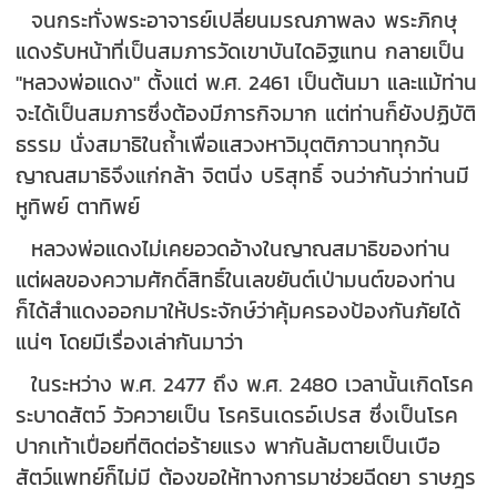
จนกระทั่งพระอาจารย์เปลี่ยนมรณภาพลง พระภิกษุ
แดงรับหน้าที่เป็นสมภารวัดเขาบันไดอิฐแทน กลายเป็น
"หลวงพ่อแดง" ตั้งแต่ พ.ศ. 2461 เป็นต้นมา และแม้ท่าน
จะได้เป็นสมภารซึ่งต้องมีภารกิจมาก แต่ท่านก็ยังปฏิบัติ
ธรรม นั่งสมาธิในถ้ำเพื่อแสวงหาวิมุตติภาวนาทุกวัน
ญาณสมาธิจึงแก่กล้า จิตนิ่ง บริสุทธิ์ จนว่ากันว่าท่านมี
หูทิพย์ ตาทิพย์
หลวงพ่อแดงไม่เคยอวดอ้างในญาณสมาธิของท่าน
แต่ผลของความศักดิ์สิทธิ์ในเลขยันต์เป่ามนต์ของท่าน
ก็ได้สำแดงออกมาให้ประจักษ์ว่าคุ้มครองป้องกันภัยได้
แน่ๆ โดยมีเรื่องเล่ากันมาว่า
ในระหว่าง พ.ศ. 2477 ถึง พ.ศ. 2480 เวลานั้นเกิดโรค
ระบาดสัตว์ วัวควายเป็น โรครินเดรอ์เปรส ซึ่งเป็นโรค
ปากเท้าเปื่อยที่ติดต่อร้ายแรง พากันล้มตายเป็นเบือ
สัตว์แพทย์ก็ไม่มี ต้องขอให้ทางการมาช่วยฉีดยา ราษฎร