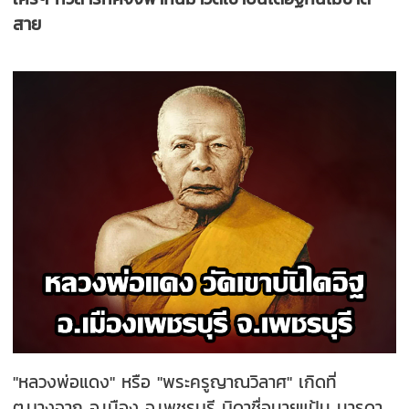
สาย
"หลวงพ่อแดง" หรือ "พระครูญาณวิลาศ" เกิดที่
ต.บางจาก อ.เมือง จ.เพชรบุรี บิดาชื่อนายแป้น มารดา