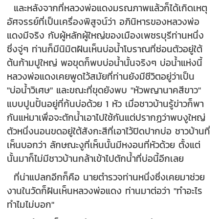
และหลังจากที่หลวงพ่อแดงมรณภาพแล้วก็ได้เกิดเหตุ
อัศจรรย์ที่เป็นเครื่องพิสูจน์ว่า อภินิหารของหลวงพ่อ
แดงมีจริง กับผู้หลักผู้ใหญ่ของเมืองเพชรบุรีท่านหนึ่ง
ซึ่งจู่ๆ ท่านก็มีนิมิตฝันเห็นบ่อน้ำโบราณที่ซ่อนตัวอยู่ใต้
ต้นก้ามปูใหญ่ พอขุดก็พบบ่อน้ำนั้นจริงๆ บ่อน้ำแห่งนี้
หลวงพ่อแดงเคยพูดไว้สมัยที่ท่านยังมีชีวิตอยู่ว่าเป็น
"บ่อน้ำวิเศษ" และขณะที่ขุดยังพบ "หัวพญานาคสีขาว"
แบบปูนปั้นอยู่ที่ก้นบ่อด้วย 1 หัว เมื่อชาวบ้านรู้ข่าวก็พา
กันแห่มาเพื่อจะตักน้ำเอาไปใช้กันแต่ปรากฏว่าพบงูใหญ่
ตัวหนึ่งนอนขดอยู่ใต้สังกะสีที่เอาไว้ปิดปากบ่อ ชาวบ้านที่
เห็นบอกว่า ลักษณะงูที่เห็นนั้นมีหงอนที่หัวด้วย ตั้งแต่
นั้นมาก็ไม่มีชาวบ้านกล้าเข้าไปตักน้ำที่บ่อนี้อีกเลย
ที่น่าแปลกอีกก็คือ นายตำรวจท่านหนึ่งซึ่งเคยมาช่วย
งานในวัดก็ฝันเห็นหลวงพ่อแดง ท่านมาต่อว่า "ทำอะไร
ทำไมไม่บอก"