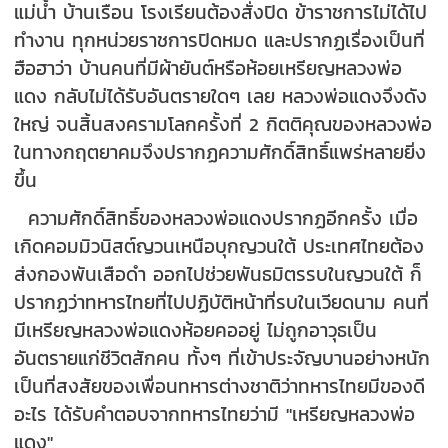
แม่น้ำ บ้านเรือน โรงเรียนต้องสั่งปิด ข้าราชการไม่ได้ไป
ทำงาน ทุกหน่วยราชการปิดหมด และปรากฏเรื่องเป็นที่
ฮือฮาว่า บ้านคนที่มีผ้ายันต์หรือห้อยเหรียญหลวงพ่อ
แดง กลับไม่ได้รับอันตรายใดๆ เลย หลวงพ่อแดงจึงดัง
ใหญ่ จนสิ้นสงครามโลกครั้งที่ 2 กิตติคุณของหลวงพ่อ
ในทางกฤตยาคมจึงปรากฏความศักดิ์สิทธิ์แพร่หลายยิ่ง
ขึ้น
ความศักดิ์สิทธิ์ของหลวงพ่อแดงปรากฏอีกครั้ง เมื่อ
เกิดคอมมิวนิสต์ญวนเหนือบุกญวนใต้ ประเทศไทยต้อง
ส่งกองพันเสือดำ ออกไปช่วยพันธมิตรรบในญวนใต้ ก็
ปรากฏว่าทหารไทยที่ไปปฏิบัติหน้าที่รบในเวียดนาม คนที่
มีเหรียญหลวงพ่อแดงห้อยคออยู่ ไม่ถูกอาวุธเป็น
อันตรายแก่ชีวิตสักคน ทั้งๆ ที่เข้าประจัญบานอย่างหนัก
เป็นที่สงสัยของเพื่อนทหารต่างชาติว่าทหารไทยมีของดี
อะไร ได้รับคำตอบจากทหารไทยว่ามี "เหรียญหลวงพ่อ
แดง"