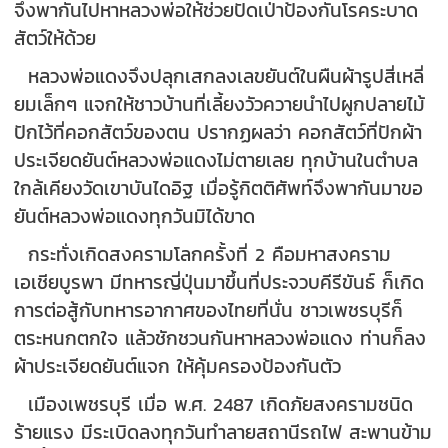
จึงพากันไปหาหลวงพ่อให้ช่วยปัดเป่าป้องกันโรคระบาด
สัตว์ให้ด้วย
หลวงพ่อแดงจึงปลุกเสกลงเลขยันต์ในผืนผ้ารูปสี่เหลี่
ยมเล็กๆ แจกให้ชาวบ้านที่เลี้ยงวัวควายนำไปผูกปลายไม้
ปักไว้ที่คอกสัตว์ของตน ปรากฏผลว่า คอกสัตว์ที่ปักผ้า
ประเจียดยันต์หลวงพ่อแดงไม่ตายเลย ทุกบ้านในตำบล
ใกล้เคียงวัดเขาบันไดอิฐ เมื่อรู้กิตติศัพท์จึงพากันมาขอ
ยันต์หลวงพ่อแดงทุกวันมิได้ขาด
กระทั่งเกิดสงครามโลกครั้งที่ 2 คือมหาสงคราม
เอเชียบูรพา มีทหารญี่ปุ่นมาขึ้นที่ประจวบคีรีขันธ์ ก็เกิด
การต่อสู้กับทหารอากาศของไทยที่นั่น ชาวเพชรบุรีก็
ตระหนกตกใจ แล้วชักชวนกันหาหลวงพ่อแดง ท่านก็ลง
ผ้าประเจียดยันต์แจก ให้คุ้มครองป้องกันตัว
เมืองเพชรบุรี เมื่อ พ.ศ. 2487 เกิดภัยสงครามชนิด
ร้ายแรง มีระเบิดลงทุกวันทำลายสถานีรถไฟ สะพานข้าม