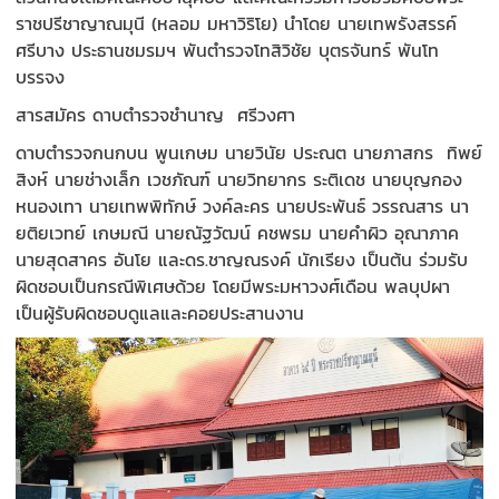
ราชปรีชาญาณมุนี (หลอม มหาวิริโย) นำโดย นายเทพรังสรรค์
ศรีบาง ประธานชมรมฯ พันตำรวจโทสิวิชัย บุตรจันทร์ พันโท
บรรจง
สารสมัคร ดาบตำรวจชำนาญ ศรีวงศา
ดาบตำรวจกนกบน พูนเกษม นายวินัย ประณต นายภาสกร ทิพย์
สิงห์ นายช่างเล็ก เวชภัณฑ์ นายวิทยากร ระติเดช นายบุญกอง
หนองเทา นายเทพพิทักษ์ วงค์ละคร นายประพันธ์ วรรณสาร นา
ยติยเวทย์ เกษมณี นายณัฐวัฒน์ คชพรม นายคำผิว อุณาภาค
นายสุดสาคร อันโย และดร.ชาญณรงค์ นักเรียง เป็นต้น ร่วมรับ
ผิดชอบเป็นกรณีพิเศษด้วย โดยมีพระมหาวงศ์เดือน พลบุปผา
เป็นผู้รับผิดชอบดูแลและคอยประสานงาน