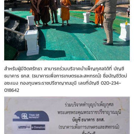
สำหรับผู้มีจิตศรัทธา สามารถร่วมบริจาคบำเพ็ญกุศลได้ที่ บัญชี
ธนาคาร ธกส. (ธนาคารเพื่อการเกษตรและสหกรณ์) ชื่อบัญชีวัดบ่
อชะเนง กองทุนพระราชปรีชาญาณมุนี เลขที่บัญชี 020-234-
018642