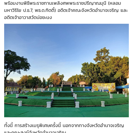
พร้อมงานพิธีพระราชทานเพลิงศพพระราชปรีญาณมุนี (หลอม
มหาวิริโย ป.ธ.7, พธ.ด.กิตติ์) อดีตเจ้าคณะจังหวัดอำนาจเจริญ และ
อดีตเจ้าอาวาสวัดบ่อชะนง
ทั้งนี้ การสร้างเมรุพิเศษครั้งนี้ นอกจากทางจังหวัดอำนาจเจริญ
และคณะสงฆ์จังหวัดอำนาจเจริญ