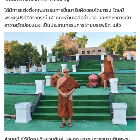
ได้มีการแต่งตั้งคณะกรรมการขึ้นมารับผิดชอบโดยตรง โดยมี
พระครูปริยัติวีราภรณ์ เจ้าคณะอำเภอลืออำนาจ และรักษาการเจ้า
อาวาสวัดบ่อชะเนง เป็นประธานกรรมการฝ่ายบรรพชิต แล้ว
ส่วนหนึ่งได้มีคณะศิษยานุศิษย์ และคณะกรรมการชมรมศิษย์พระ