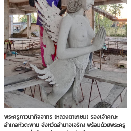
พระครูภาวนากิจจาทร (หลวงตาเกษม) รองเจ้าคณะ
อำเภอหัวตะพาน จังหวัดอำนาจเจริญ พร้อมด้วยพระครู