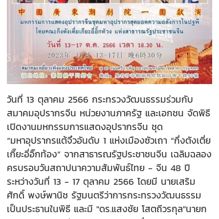
วันที่ 13 ตุลาคม 2566 กระทรวงวัฒนธรรมร่วมกับ
สมาคมอุปรากรจีน หน่วยงานภาครัฐ และเอกชน จัดพิธี
เปิดงานมหกรรมการแสดงอุปรากรจีน ชุด
“มหาอุปรากรแต้จิ๋วอันดับ 1 แห่งเมืองซัวเถา “กึ่งตังเตี่ย
เกี๊ยะอี่อิ๊กท้อง” จากสาธารณรัฐประชาชนจีน เฉลิมฉลอง
ครบรอบวันสถาปนาความสัมพันธ์ไทย - จีน 48 ปี
ระหว่างวันที่ 13 - 17 ตุลาคม 2566 โดยมี นายเสริม
ศักดิ์ พงษ์พานิช รัฐมนตรีว่าการกระทรวงวัฒนธรรม
เป็นประธานในพิธี และมี "ดร.แสงชัย โสตถีวรกุล"นายก