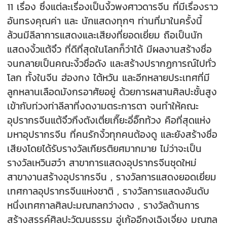
11 เรื่อง ซึ่งแต่ละเรื่องเป็นงิ้วพงศาวดารจีน ที่มีเรื่องราว
อันทรงคุณค่า และ นักแสดงทุกๆ ท่านที่มาในครั้งนี้
ล้วนมีลีลาการแสดงและเสียงที่ยอดเยี่ยม ถือเป็นนัก
แสดงงิ้วแต้จิ๋ว ที่ดีที่สุดในโลกก็ว่าได้ มีผลงานสร้างชื่อ
จนกลายเป็นคณะงิ้วชื่อดัง และสร้างปรากฏการณ์ไปทั่ว
โลก ทั้งในจีน ฮ่องกง ไต้หวัน และอีกหลายประเทศที่มี
ลูกหลานเลือดมังกรอาศัยอยู่ ด้วยการผสานศิลปะชั้นสูง
เข้ากับท่วงท่าลีลาที่งดงามตระการตา จนทำให้คณะ
อุปรากรจีนแต้จิ๋วกึงตังเตี่ยเกี๊ยะอี่อิ๊กท้วง คือที่สุดแห่ง
มหาอุปรากรจีน ที่คนรักงิ้วทุกคนต้องดู และยังสร้างชื่อ
เสียงโดยได้รับรางวัลเกียรติยศมากมาย ไม่ว่าจะเป็น
รางวัลเหวินฮว๋า สาขาการแสดงอุปรากรจีนชุดใหม่
สาขางานสร้างอุปรากรจีน , รางวัลการแสดงยอดเยี่ยม
เทศกาลอุปรากรจีนแห่งชาติ , รางวัลการแสดงอันดับ
หนึ่งเทศกาลศิลปะมณฑลกว่างตง , รางวัลด้านการ
สร้างสรรค์ศิลปะวัฒนธรรม อู่เก้ออีกงเฉิงเจี่ยง มณฑล