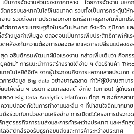
เป็นการจัดงานส่วนของภาคกลาง โดยการจัดงาน มหกกรรม Ski
ู้นวัตกรรมและเทคโนโลยีในอนาคต รวมทั้งเป็นการกระตุ้น
งาน รวมถึงสถานประกอบกิจการหรือภาคธุรกิจในพื้นที่ปรับต
ลดีต่อภาพรวมเศรษฐกิจในระดับประเทศ จังหวัด ภูมิภาค แล
่สร้างมูลค่าเพิ่มสูง ตลอดจนเป็นการเพิ่มประสิทธิภาพใ
สอดคล้องกับความต้องการของตลาดและการเปลี่ยนแปลงขอ
สุด อธิบดีกรมพัฒนาฝีมือแรงงาน กล่าวเพิ่มเติมว่า กิจก
ุคใหม่” การแนะนำการสร้างรายได้ง่าย ๆ ด้วยร้านค้า Tik
ับเทคโนโลยีดิจิทัล จากผู้ประกอบกิจการหลากหลายประเภท อา
ดการข้อมูล Big data อย่างชาญฉลาด ทำให้ผู้ใช้งานสามาร
ยนโค้ดสั้น ๆ บริษัท อินเทลลิจิสต์ จำกัด (มหาชน) ผู้ให้บริ
แสดง Big Data Analytics Platform ที่ทุก ๆ องค์กรสามาร
มความปลอดภัยในการทำงานและอื่น ๆ ที่น่าสนใจอีกมากมาย 
มือร่วมกับหน่วยงานเครือข่าย การเปิดตัวโครงการประกวดส
ักสูตรธุรกิจการขนส่งและการค้าระหว่างประเทศ และหลั
โลจิสติกส์รองรับธุรกิจขนส่งและการค้าระหว่างประเทศ