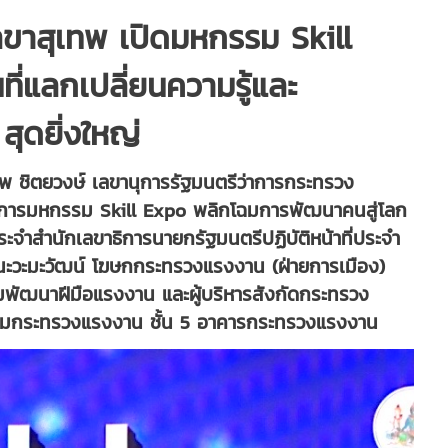
ขาสุเทพ เปิดมหกรรม Skill
ที่แลกเปลี่ยนความรู้และ
สุดยิ่งใหญ่
ทพ ชิตยวงษ์ เลขานุการรัฐมนตรีว่าการกระทรวง
งการมหกรรม Skill Expo พลิกโฉมการพัฒนาคนสู่โลก
ระจำสำนักเลขาธิการนายกรัฐมนตรีปฏิบัติหน้าที่ประจำ
นะวะมะวัฒน์ โฆษกกระทรวงแรงงาน (ฝ่ายการเมือง)
มพัฒนาฝีมือแรงงาน และผู้บริหารสังกัดกระทรวง
ุมกระทรวงแรงงาน ชั้น 5 อาคารกระทรวงแรงงาน