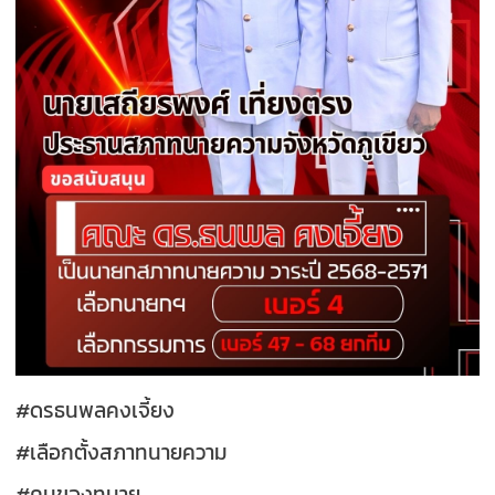
#ดรธนพลคงเจี้ยง
#เลือกตั้งสภาทนายความ
#คนของทนาย