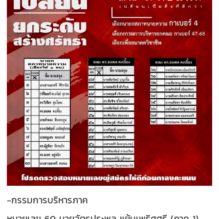
-กรรมการบริหารภาค
หมายเลข 60 นายฉัตรประพล แย้มเพริศศรี (ภาค 1)