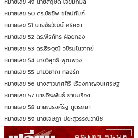
หมายเลข 49 นายสฤษดิ์ เจียมกมล
หมายเลข 50 ดร.ชัยชีพ ชโลปถัมภ์
หมายเลข 51 นายชัยวัฒน์ ศรีคชา
หมายเลข 52 ดร.พีรภัทร ฝ่อยทอง
หมายเลข 53 ดร.ธีระวุฒิ วชิรมโนวาทย์
หมายเลข 54 นายวิสุทธิ์ พุฒพวง
หมายเลข 55 นายวิชาญ ทองรัก
หมายเลข 56 นางสาวเกศศิริ เรืองกาญจนเศรษฐ์
หมายเลข 57 นายจิระพันธ์ ยานะเรือง
หมายเลข 58 นายณรงค์รัฐ ภูติรถยา
หมายเลข 59 นายเจษฎา ปิยะสุวรรณวานิช