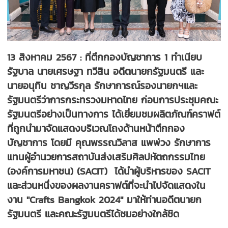
13 สิงหาคม 2567 : ที่ตึกกองบัญชาการ 1 ทำเนียบ
รัฐบาล นายเศรษฐา ทวีสิน อดีตนายกรัฐมนตรี และ
นายอนุทิน ชาญวีรกุล รักษาการณ์รองนายกฯและ
รัฐมนตรีว่าการกระทรวงมหาดไทย ก่อนการประชุมคณะ
รัฐมนตรีอย่างเป็นทางการ ได้เยี่ยมชมผลิตภัณฑ์คราฟต์
ที่ถูกนำมาจัดแสดงบริเวณโถงด้านหน้าตึกกอง
บัญชาการ โดยมี คุณพรรณวิลาส แพพ่วง รักษาการ
แทนผู้อำนวยการสถาบันส่งเสริมศิลปหัตถกรรมไทย
(องค์การมหาชน) (SACIT) ได้นำผู้บริหารของ SACIT
และส่วนหนึ่งของผลงานคราฟต์ที่จะนำไปจัดแสดงใน
งาน "Crafts Bangkok 2024" มาให้ท่านอดีตนายก
รัฐมนตรี และคณะรัฐมนตรีได้ชมอย่างใกล้ชิด