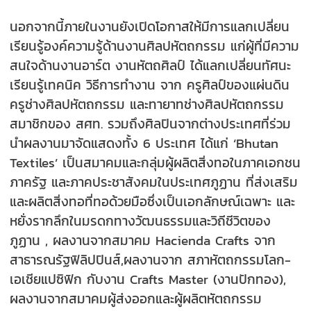
นอกจากนี้ภายในงานยังเปิดโอกาสให้มีการแลกเปลี่ยน
เรียนรู้องค์ความรู้ด้านงานศิลปหัตถกรรม แก่ผู้ที่มีความ
สนใจด้านงานอาร์ต งานหัตถศิลป์ ได้แลกเปลี่ยนทัศนะ
เรียนรู้เทคนิค วิธีการทำงาน จาก ครูศิลป์ของแผ่นดิน
ครูช่างศิลปหัตถกรรม และทายาทช่างศิลปหัตถกรรม
สมาชิกของ สศท. รวมถึงศิลปินจากต่างประเทศที่ร่วม
นำผลงานมาจัดแสดงทั้ง 6 ประเทศ ได้แก่ ‘Bhutan
Textiles’ เป็นสมาคมและกลุ่มผู้ผลิตสิ่งทอในภาคเอกชน
ภาครัฐ และภาคประชาสังคมในประเทศภูฏาน ที่ส่งเสริม
และผลิตสิ่งทอที่ทอด้วยมือซึ่งเป็นเอกลักษณ์เฉพาะ และ
หยั่งรากลึกในมรดกทางวัฒนธรรมและวิถีชีวิตของ
ภูฏาน , ผลงานจากสมาคม Hacienda Crafts จาก
สาธารณรัฐฟิลิปปินส์,ผลงานจาก สภาหัตถกรรมโลก-
เอเชียแปซิฟิก กับงาน Crafts Master (งานปักทอง),
ผลงานจากสมาคมผู้ส่งออกและผู้ผลิตหัตถกรรม