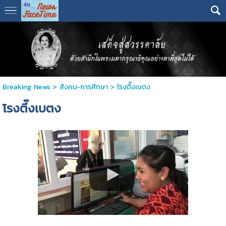
Breaking News
>
สังคม-การศีกษา
>
โรงตึ๊งเบตง
โรงตึ๊งเบตง