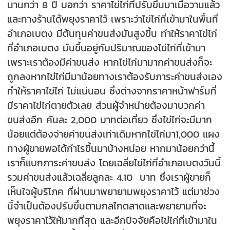
นานกว่า 8 ปี บอกว่า ราคาไข่ไก่ที่ปรับขึ้นมาเมื่อวานแล้ว
และทางร้านได้พยุงราคาไว้ เพราะว่าไข่ไก่ที่เข้ามาในพื้นที่
อำเภอเบตง มีต้นทุนค่าขนส่งมันสูงขึ้น ทำให้ราคาไข่ไก่
ที่อำเภอเบตง มันขึ้นอยู่กับปริมาณของไข่ไก่ที่เข้ามา
เพราะเราต้องมีค่าขนส่ง หากไข่ไก่มามากค่าขนส่งก็จะ
ถูกลงหากไข่ไก่มีมาน้อยทางเราต้องรับภาระค่าขนส่งเอง
ทำให้ราคาไข่ไก่ ไม่แน่นอน ซึ่งต่างจากราคาหน้าฟาร์มที่
มีราคาไข่ไก่ตายตัวเลย ส่วนผู้จำหน่ายต้องมาบวกค่า
ขนส่งอีก คันละ 2,000 บาทต่อเที่ยว ซึ่งไข่ไก่จะมีมาก
น้อยแต่ต้องจ่ายค่าขนส่งเท่าเดิมหากไข่ไก่มา1,000 แผง
ทางผู้ขายพอได้กำไรขึ้นมาบ้างหน่อย หากมาน้อยกว่านี้
เราก็แบกภาระค่าขนส่ง โดยเฉลี่ยไข่ไก่ที่อำเภอเบตงวันนี้
รวมค่าขนส่งแล้วเฉลี่ยลูกละ 4.10 บาท ซึ่งเราผู้ขายก็
เห็นใจผู้บริโภค ที่ผ่านมาพยายามพยุงราคาไว้ แต่มาช่วง
นี้จำเป็นต้องปรับขึ้นตามกลไกตลาดและพยายามที่จะ
พยุงราคาไว้ให้มากที่สุด และอีกปัจจัยคือไข่ไก่ที่เข้ามาใน