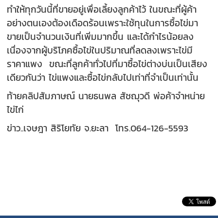
ทำให้ทุกวันนี้ที่ขายอยู่เพื่อเลี้ยงลูกค้าไว้ ในขณะที่ผู้ค้า
อย่างตนเองต้องเดือดร้อนเพราะใช้ทุนในการซื้อไข่มา
ขายเป็นจำนวนเงินที่เพิ่มมากขึ้น และได้กำไรน้อยลง
เนื่องจากผู้บริโภคซื้อไข่ในปริมาณที่ลดลงเพราะไข่มี
ราคาแพง ขณะที่ลูกค้าทั่วไปที่มาซื้อไข่ต่างบ่นเป็นเสียง
เดียวกันว่า ไข่แพงและซื้อไข่กลับไปเท่าที่จำเป็นเท่านั้น
ท้ายคลิปสัมภาษณ์ นายธนพล สัชฌุวดี พ่อค้าจำหน่าย
ไข่ไก่
ข่าว..เจษฎา สิริโยทัย จ.ยะลา โทร.064-126-5593