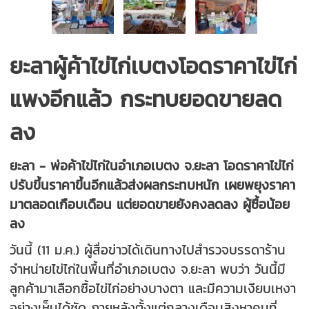
ยะลาผู้ค้าไข่ไก่เบตงโอดราคาไข่ไก่
แพงอีกแล้ว กระทบยอดขายลด
ลง
ยะลา - พ่อค้าไข่ไก่ในอำเภอเบตง จ.ยะลา โอดราคาไข่ไก่
ปรับขึ้นราคาขึ้นอีกแล้วส่งผลกระทบหนัก เผยพยุงราคา
มาตลอดเกือบเดือน แต่ยอดขายยังคงลดลง ผู้ซื้อน้อย
ลง
วันนี้ (11 ม.ค.) ผู้สื่อข่าวได้เดินทางไปสำรวจบรรดาร้าน
จำหน่ายไข่ไก่ในพื้นที่อำเภอเบตง จ.ยะลา พบว่า วันนี้มี
ลูกค้ามาเลือกซื้อไข่ไก่อย่างบางตา และมีความเงียบเหงา
อย่างเห็นได้ชัด ภายหลังตั้งแต่กลางเดือนสิงหาคมที่