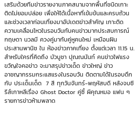
เสริมด้วยทีมข่าวรายงานภาคสนามจากพื้นที่ชนิดเกาะ
ติดไม่ยอมปล่อย เพื่อให้ได้เนื้อหาที่เข้มข้นและครบถ้วน
และช่วงเวลาก่อนเที่ยงมาอัปเดตข่าวสำคัญ เกาะติด
ความเคลื่อนไหวในรอบวันกับคนข่าวมากประสบการณ์
กฤษดา นวลมี ควงคู่มากับคู่หูคนใหม่ เหมือนฝัน
ประสานพานิช ใน ห้องข่าวภาคเที่ยง ตั้งแต่เวลา
11.15
น.
สำหรับใครที่คิดถึง บัวบูชา ปุณณนันท์ คนข่าวไฟแรง
ขวัญใจคอข่าว จะมาสรุปข่าวเด็ด ข่าวใหญ่ ข่าว
อาชญากรรมกระแสแรงในรอบวัน ติดตามได้ในรอบดึก
กับ ประเด็นเด็ด
7
สี
ทุกวันจันทร์-พฤหัสบดี หลังจบซี
รีส์เกาหลีเรื่อง
Ghost Doctor
คู่ซี้ ผีคุณหมอ
แฟน ๆ
รายการข่าวห้ามพลาด