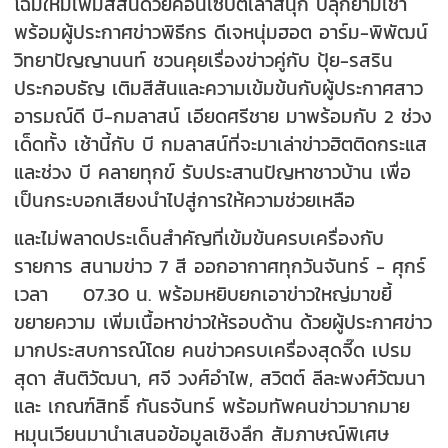
โฉมใหม่เพิ่มสีสันด้วยคอนเซ็ปต์เล่าสนุก ปลุกยามเช้า
พร้อมผู้ประกาศข่าวพิธีกร ดีเจหนุ่มฮอต อาร์ม-พิพัฒน์
วิทยาปัญญานนท์ ชวนคุยเรื่องข่าวคู่กับ ปุ้ย-รสริน
ประกอบธัญ เติมสีสันและความเข้มข้นกับผู้ประกาศสาว
อารมณ์ดี บี-กมลาสน์ เอียดศรีชาย มาพร้อมกับ
2
ช่วง
เด็ดทั้ง เช้านี้กับ บี กมลาสน์ที่จะมาเล่าข่าวฮิตติดกระแส
และช่วง บี คลายทุกข์ รับประสานปัญหาชาวบ้าน เพื่อ
เป็นกระบอกเสียงนำไปสู่การให้ความช่วยเหลือ
และไม่พลาดประเด็นสำคัญที่เข้มข้นครบเครื่องกับ
รายการ สนามข่าว
7
สี
ออกอากาศทุกวันจันทร์
-
ศุกร์
เวลา
07.30
น. พร้อมหยิบยกเอาข่าวใหญ่มาขยี้
ขยายความ เพิ่มเนื้อหาข่าวให้รอบด้าน ด้วยผู้ประกาศข่าว
มากประสบการณ์โดย คนข่าวครบเครื่องสุดจี๊ด เปรม
สุดา สันติวัฒนา
,
ศจี วงศ์อำไพ
,
สวิตต์ ลีละพงศ์วัฒนา
และ เกณฑ์สิทธิ์ กันธจันทร์ พร้อมทัพคนข่าวมากมาย
หมุนเวียนมานำเสนอข้อมูลเชิงลึก สัมภาษณ์พิเศษ