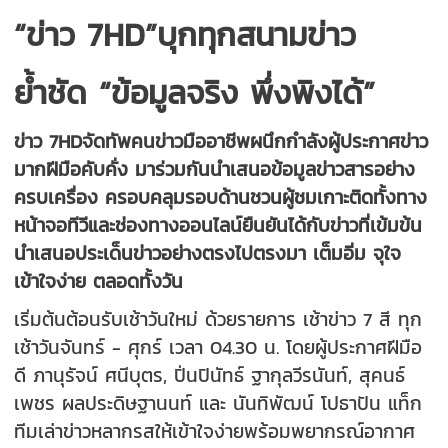
“ข่าว
7HD
”
บุกทุกสนามข่าว
ย้ำชัด “ข้อมูลจริง พึ่งพิงได้”
ข่าว
7HD
จัดทัพคนข่าวมืออาชีพ
ผนึกกำลังผู้ประกาศข่าว
มากฝีมือคับคั่ง มาร่วมกันนำเสนอข้อมูลข่าวสารอย่าง
ครบเครื่อง ครอบคลุมรอบด้าน
ชวนผู้ชมเกาะติดทั้งทาง
หน้าจอทีวี
และช่องทางออนไลน์
ยืนยันได้กับข่าวที่เข้มข้น
นำเสนอประเด็นข่าวอย่างตรงไปตรงมา เต็มอิ่ม จุใจ
เข้าใจง่าย ตลอดทั้งวัน
เริ่มต้น
ต้อนรับเช้าวันใหม่ ด้วยรายการ เช้าข่าว
7
สี
ทุก
เช้าวันจันทร์
-
ศุกร์ เวลา
04.30
น. โดยผู้ประกาศฝีมือ
ดี ภานุรัจน์ ศนีบุตร
,
ปิ่นปินัทธ์ ฐากุลวีรนันท์
,
สุคนธ์
เพชร ผลประดิษฐานนท์
และ นันทิพัฒน์ โปธาปัน แท็ก
ทีมเล่าข่าวหลากรสให้เข้าใจง่ายพร้อมพยากรณ์อากาศ