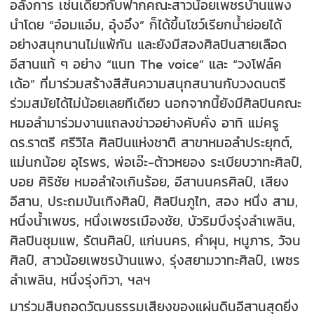
อลังการ เช่นเดียวกับฟากคณะสาวน้อยเพชรบ้านแพง
นำโดย “อ๋อมแอ๋ม, อุ๋งอิ๋ง” ก็ได้ขึ้นโชว์เรียกน้ำย่อยได้
อย่างสนุกนานไม่แพ้กัน และยังมีสองศิลปินสายเลือด
อีสานแท้ ๆ อย่าง “แนท The voice” และ “วงโฟล์ค
เด้อ” ที่มาร่วมสร้างสีสันความสนุกสนานกับวงดนตรี
ร่วมสมัยได้ไม่น้อยเลยทีเดียว นอกจากนี้ยังมีศิลปินคณะ
หมอลำมาร่วมงานแถลงข่าวอย่างคับคั่ง อาทิ แม่ครู
ดร.ราตรี ศรีวิไล ศิลปินแห่งชาติ สาขาหมอลำประยุกต์,
แม่นกน้อย อุไรพร, พ่อเอ๊ะ-ต้าวหยอง ระเบียบวาทะศิลป์,
บอย ศิริชัย หมอลำใจเกินร้อย, อีสานนครศิลป์, เสียง
อีสาน, ประถมบันเทิงศิลป์, ศิลปินภูไท, สอง หนึ่ง สาม,
หนึ่งน้ำเพขร, หนึ่งเพชรเมืองชัย, บัวริมบึงรุ่งลำเพลิน,
ศิลปินชุมแพ, รัตนศิลป์, แก่นนคร, คำผุน, หนูภาร, วัจน
ศิลป์, สาวน้อยเพชรบ้านแพง, รุ่งสยามวาทะศิลป์, เพชร
ลำเพลิน, หนึ่งรุ่งทิวา, ฯลฯ
มาร่วมสืบถอดวัฒนธรรมเสียงของแผ่นดินอีสานสุดยิ่ง