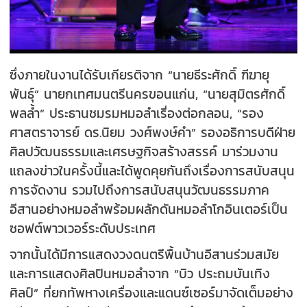
ซึ่งภายในงานได้รับเกียรติจาก “นายธีระศักดิ์ ฑีฆายุ
พันธุ์” นายกเทศมนตรีนครขอนแก่น, “นายสุมิตรศักดิ์
พลล้ำ” ประธานชมรมหมอลำเรื่องต่อกลอน, “รอง
ศาสตราจารย์ ดร.นิยม วงศ์พงษ์คำ” รองอธิการบดีฝ่าย
ศิลปวัฒนธรรมและเศรษฐกิจสร้างสรรค์ มาร่วมงาน
แถลงข่าวในครั้งนี้และได้พูดคุยกันถึงเรื่องการสนับสนุน
การจัดงาน รวมไปถึงการสนับสนุนวัฒนธรรมภาค
อีสานอย่างหมอลำพร้อมผลักดันหมอลำโกอินเตอร์เป็น
ซอฟต์พาวเวอร์ระดับประเทศ
จากนั้นได้มีการแสดงวงดนตรีพื้นบ้านอีสานร่วมสมัย
และการแสดงศิลปินหมอลำจาก “บิว ประถมบันเทิง
ศิลป์” ที่ยกทัพหางเครื่องและแดนซ์เซอร์มาจัดเต็มอย่าง