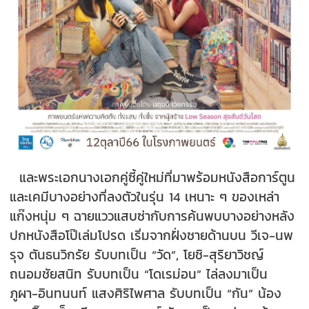
และพระเอกนางเอกคู่ซี้คู่ใหม่ที่มาพร้อมหนังสือการ์ตูน
และเคมีบางอย่างที่ลงตัวในรุ่น 14 เหนาะ ๆ ของเหล่า
แก๊งหนุ่ม ๆ ฉายแววแสบซ่ากับการค้นพบบางอย่างหลัง
ปกหนังสือโป๊เล่มโปรด เริ่มจากฝั่งชายด้านบน วีเจ-นพ
รุจ ตันธนวิกรัย รับบทเป็น “วัด”, โยชิ-สุริยาวิชญ์
ถนอมชัยสนิท รับบทเป็น “โดเรม่อน” ไล่ลงมาเป็น
ภูผา-อินทนนท์ แสงศิริไพศาล รับบทเป็น “กัน” น้อง