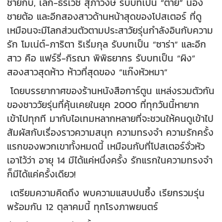
ชายกิ๊บ, เล็ก-ธีรเวช สุภาวงษ์ รับบทเป็น “ต่าย” น้อง
ชายต้อ และอีกสองสาวด้านหน้าสุดของโปสเตอร์ ที่ดู
เหมือนจะมีโลกส่วนตัวตามประสาวัยรุ่นกำลังอินกับความ
รัก โมเน่ต์-ภาริตา ริเริ่มกุล รับบทเป็น “ซาร่า” และอีก
สาว คือ แฟร์รี่-กิรณา พิพิธยากร รับบทเป็น “ผิง”
สองสาวสุดห้าว ห้าวที่สุดของ “แก๊งหัวหมา”
โดยบรรยากาศของร้านหนังสือการ์ตูน แหล่งรวมตัวกัน
ของชาววัยรุ่นที่คุ้นเคยในยุค 2000 ที่ทุกวันนี้หายาก
เข้าไปทุกที มากับไอเทมหลากหลายที่จะชวนให้คนดูเข้าไป
สัมผัสกับเรื่องราวความสนุก ความทรงจำ ความรักครั้ง
แรกของพวกเขาทั้งหมดนี้ เหมือนกับที่โปสเตอร์จั่วหัว
เอาไว้ว่า อายุ 14 มีได้แค่หนึ่งครั้ง รักแรกในความทรงจำ
ก็มีได้แค่ครั้งเดียว!
เตรียมความคิดถึง พบความแสบปนซึ้ง เรียกรวมรุ่น
พร้อมกัน 12 ตุลาคมนี้ ทุกโรงภาพยนตร์