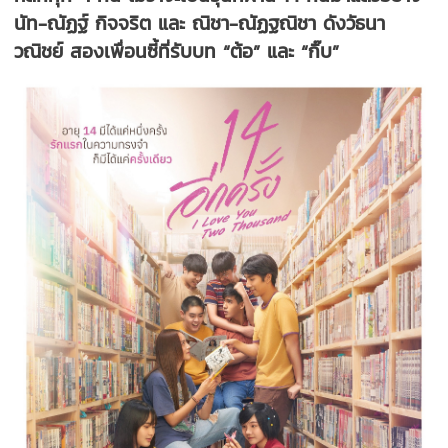
นัท-ณัฏฐ์ กิจจริต และ ณิชา-ณัฏฐณิชา ดังวัธนา
วณิชย์ สองเพื่อนซี้ที่รับบท “ต้อ” และ “กิ๊บ”