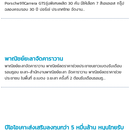
Porsche911Carrera GTSรุ่นพิเศษผลิต 30 คัน มีให้เลือก 7 สีเอเอเอส กรุ๊ป
ฉลองครบรอบ 30 ปี ปอร์เช่ ประเทศไทย จัดงาน...
พาณิชย์ยะลาจัดคาราวาน
พาณิชย์ยะลาจัดคาราวาน พาณิชย์ลดราคาช่วยประชาชนชาวเบตงรับเดือน
รอมฎอน ยะลา-สำนักงานพาณิชย์ยะลา จัดคาราวาน พาณิชย์ลดราคาช่วย
ประชาชน ในพื้นที่ อ.เบตง จ.ยะลา ครั้งที่ 2 ต้อนรับเดือนรอมฎ...
บีโอไอเคาะส่งเสริมลงทุนกว่า 5 หมื่นล้าน หนุนไทยรับ