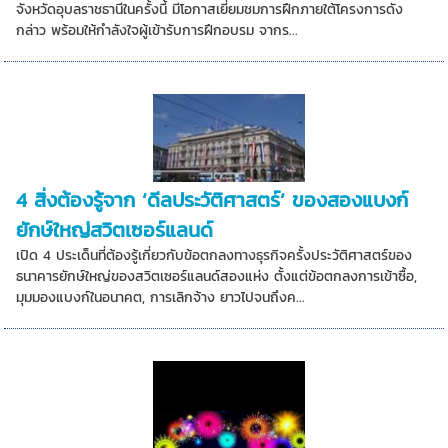
จังหวัดอุบลราชธานีในครั้งนี้ มีโอกาสเยี่ยมชมการฝึกภายใต้โครงการดัง
กล่าว พร้อมให้กำลังใจผู้เข้ารับการฝึกอบรม จากร...
4 สิ่งต้องรู้จาก ‘ดีลประวัติศาสตร์’ ของสองแบงก์
ยักษ์ใหญ่สวิตเซอร์แลนด์
เปิด 4 ประเด็นที่ต้องรู้เกี่ยวกับข้อตกลงทางธุรกิจครั้งประวัติศาสตร์ของ
ธนาคารยักษ์ใหญ่ของสวิตเซอร์แลนด์สองแห่ง ตั้งแต่ข้อตกลงการเข้าซื้อ,
มุมมองแบงก์ในอนาคต, การเลิกจ้าง ยาวไปจนถึงค...