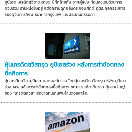
ยูบีเอส เครดิตสวิส"ชะตา30 ปีที่คล้ายกัน จากคู่แข่ง ก่อนลงเอยด้วยการ
ควบรวม รายหนึ่งยังอยู่ แต่อีกรายถูกกลืนดร.กอบศักดิ์ ภูตระกูลกรรมการ
รองผู้จัดการใหญ่ ธนาคารกรุงเทพ และประธานกรรมกา...
หุ้นเครดิตสวิสทรุด ยูบีเอสร่วง หลังการทำข้อตกลง
ซื้อกิจการ
หุ้นเครดิตสวิส-ยูบีเอส กอดคอกันร่วง โดยหุ้นเครดิตสวิสทรุด 62% ยูบีเอส
ร่วง 14% หลังการทำข้อตกลงซื้อกิจการ ขณะแบงก์ชาติซาอุฯ หุ้นส่วนใหญ่
ของ "เครดิตสวิส" ส่อขาดทุนเกินพันล้านดอลลาร์ส...