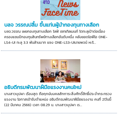
บลจ วรรณปลื้ม ขึ้นแท่นผู้นำกองทุนทางเลือก
บลจ.วรรณ เผยกองทุนทางเลือก ไลฟ์ เซทเทิลเมนท์ โตทะลุเป้าต่อเนื่อง
ครองแชมป์กองทุนสินทรัพย์ทางเลือกอันดับหนึ่ง หลังยอดไอพีโอ ONE-
LS4-UI ทะลุ 3.3 พันล้านบาท แซง ONE-LS3-UIนายพจน์ หะริ...
อธิบดีกรมพัฒนาฝีมือแรงงานคนใหม่
นางสาวบุปผา เรืองสุด ถือฤกษ์มงคลสักการะสิ่งศักดิ์สิทธิ์ประจำกระทรวง
แรงงาน โอกาสเข้ารับตำแหน่ง อธิบดีกรมพัฒนาฝีมือแรงงาน คนที่ 21วันนี้
(22 มีนาคม 2566) เวลา 08.29 น. นางสาวบุปผา เร...