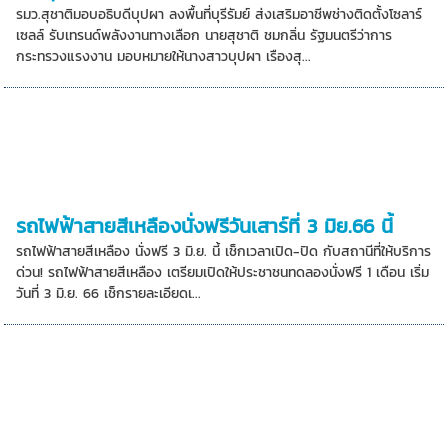
รมว.สุชาติมอบอธิบดีบุปผา ลงพื้นที่บุรีรัมย์ ส่งเสริมอาชีพช่างติดตั้งโซลาร์
เซลล์ รับเทรนด์พลังงานทางเลือก นายสุชาติ ชมกลิ่น รัฐมนตรีว่าการ
กระทรวงแรงงาน มอบหมายให้นางสาวบุปผา เรืองสุ...
รถไฟฟ้าสายสีเหลืองนั่งฟรีวันเสาร์ที่ 3 มิย.66 นี้
รถไฟฟ้าสายสีเหลือง นั่งฟรี 3 มิ.ย. นี้ เช็กเวลาเปิด-ปิด กับสถานีที่ให้บริการ
ด่วน! รถไฟฟ้าสายสีเหลือง เตรียมเปิดให้ประชาชนทดลองนั่งฟรี 1 เดือน เริ่ม
วันที่ 3 มิ.ย. 66 เช็กรายละเอียดเ...