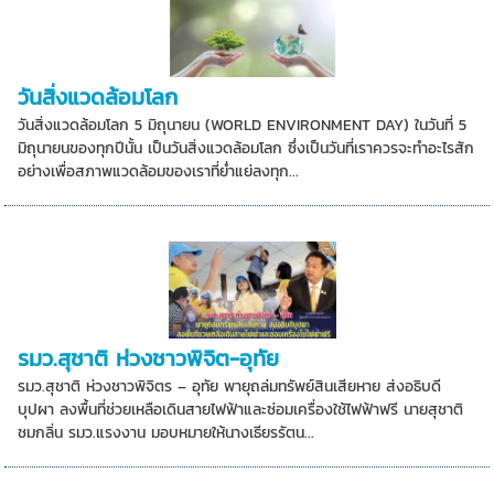
วันสิ่งแวดล้อมโลก
วันสิ่งแวดล้อมโลก 5 มิถุนายน (WORLD ENVIRONMENT DAY) ในวันที่ 5
มิถุนายนของทุกปีนั้น เป็นวันสิ่งแวดล้อมโลก ซึ่งเป็นวันที่เราควรจะทำอะไรสัก
อย่างเพื่อสภาพแวดล้อมของเราที่ย่ำแย่ลงทุก...
รมว.สุชาติ ห่วงชาวพิจิต-อุทัย
รมว.สุชาติ ห่วงชาวพิจิตร – อุทัย พายุถล่มทรัพย์สินเสียหาย ส่งอธิบดี
บุปผา ลงพื้นที่ช่วยเหลือเดินสายไฟฟ้าและซ่อมเครื่องใช้ไฟฟ้าฟรี นายสุชาติ
ชมกลิ่น รมว.แรงงาน มอบหมายให้นางเธียรรัตน...