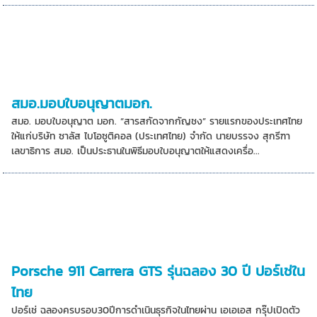
สมอ.มอบใบอนุญาตมอก.
สมอ. มอบใบอนุญาต มอก. “สารสกัดจากกัญชง” รายแรกของประเทศไทย
ให้แก่บริษัท ซาลัส ไบโอซูติคอล (ประเทศไทย) จำกัด นายบรรจง สุกรีฑา
เลขาธิการ สมอ. เป็นประธานในพิธีมอบใบอนุญาตให้แสดงเครื่อ...
Porsche 911 Carrera GTS รุ่นฉลอง 30 ปี ปอร์เช่ใน
ไทย
ปอร์เช่ ฉลองครบรอบ30ปีการดำเนินธุรกิจในไทยผ่าน เอเอเอส กรุ๊ปเปิดตัว