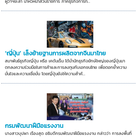
ผู้ว่าฯยะลา นำหัวหน้าส่วนราชการ ภาคธุรกิจการท่...
‘ญี่ปุ่น’ เล็งย้ายฐานการผลิตจากจีนมาไทย
สมาพันธ์ธุรกิจญี่ปุ่น หรือ เคดันเร็น ได้นำนักธุรกิจยักษ์ใหญ่ของญี่ปุ่นมา
ตกลงความร่วมมือในการค้าและการลงทุนกับเอกชนไทย เพื่อตอกย้ำความ
มั่นใจและความเชื่อมั่น โดยญี่ปุ่นยังให้ความสำคั...
กรมพัฒนาฝีมือแรงงาน
นางสาวบุปผา เรืองสุด อธิบดีกรมพัฒนาฝีมือแรงงาน กล่าวว่า การลงพื้นที่