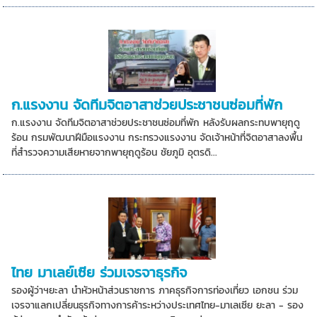
ก.แรงงาน จัดทีมจิตอาสาช่วยประชาชนซ่อมที่พัก
ก.แรงงาน จัดทีมจิตอาสาช่วยประชาชนซ่อมที่พัก หลังรับผลกระทบพายุฤดู
ร้อน กรมพัฒนาฝีมือแรงงาน กระทรวงแรงงาน จัดเจ้าหน้าที่จิตอาสาลงพื้น
ที่สำรวจความเสียหายจากพายุฤดูร้อน ชัยภูมิ อุตรดิ...
ไทย มาเลย์เซีย ร่วมเจรจาธุรกิจ
รองผู้ว่าฯยะลา นำหัวหน้าส่วนราชการ ภาคธุรกิจการท่องเที่ยว เอกชน ร่วม
เจรจาแลกเปลี่ยนธุรกิจทางการค้าระหว่างประเทศไทย-มาเลเซีย ยะลา - รอง