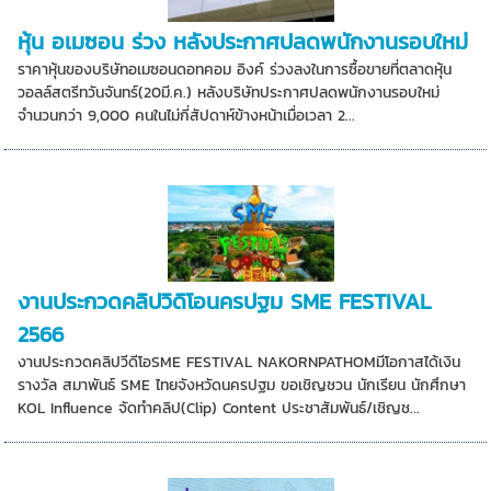
หุ้น อเมซอน ร่วง หลังประกาศปลดพนักงานรอบใหม่
ราคาหุ้นของบริษัทอเมซอนดอทคอม อิงค์ ร่วงลงในการซื้อขายที่ตลาดหุ้น
วอลล์สตรีทวันจันทร์(20มี.ค.) หลังบริษัทประกาศปลดพนักงานรอบใหม่
จำนวนกว่า 9,000 คนในไม่กี่สัปดาห์ข้างหน้าเมื่อเวลา 2...
งานประกวดคลิปวิดิโอนครปฐม SME FESTIVAL
2566
งานประกวดคลิปวีดีโอSME FESTIVAL NAKORNPATHOMมีโอกาสได้เงิน
รางวัล สมาพันธ์ SME ไทยจังหวัดนครปฐม ขอเชิญชวน นักเรียน นักศึกษา
KOL Influence จัดทำคลิป(Clip) Content ประชาสัมพันธ์/เชิญช...