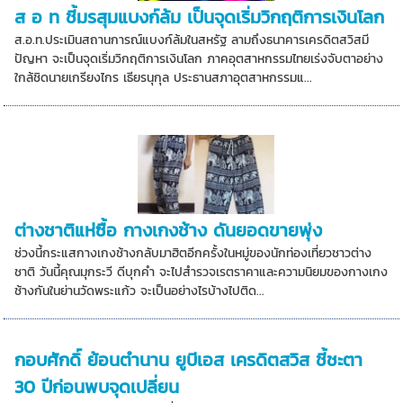
ส อ ท ชี้มรสุมแบงก์ล้ม เป็นจุดเริ่มวิกฤติการเงินโลก
ส.อ.ท.ประเมินสถานการณ์แบงก์ล้มในสหรัฐ ลามถึงธนาคารเครดิตสวิสมี
ปัญหา จะเป็นจุดเริ่มวิกฤติการเงินโลก ภาคอุตสาหกรรมไทยเร่งจับตาอย่าง
ใกล้ชิดนายเกรียงไกร เธียรนุกุล ประธานสภาอุตสาหกรรมแ...
ต่างชาติแห่ซื้อ กางเกงช้าง ดันยอดขายพุ่ง
ช่วงนี้กระแสกางเกงช้างกลับมาฮิตอีกครั้งในหมู่ของนักท่องเที่ยวชาวต่าง
ชาติ วันนี้คุณมุกระวี ดีบุกคำ จะไปสำรวจเรตราคาและความนิยมของกางเกง
ช้างกันในย่านวัดพระแก้ว จะเป็นอย่างไรบ้างไปติด...
กอบศักดิ์ ย้อนตำนาน ยูบีเอส เครดิตสวิส ชี้ชะตา
30 ปีก่อนพบจุดเปลี่ยน