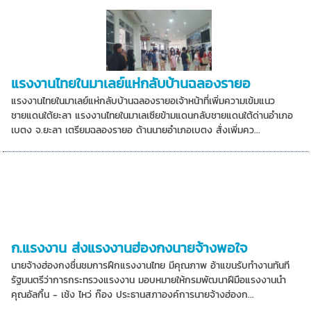
แรงงานไทยในมาเลย์แห่กลับบ้านฉลองรายอ
แรงงานไทยในมาเลย์แห่กลับบ้านฉลองรายอเจ้าหน้าที่เพิ่มความเข้มแนว
ชายแดนใต้ยะลา แรงงานไทยในมาเลเซียข้ามแดนกลับชายแดนใต้ด่านอำเภอ
เบตง จ.ยะลา เตรียมฉลองรายอ ด้านนายอำเภอเบตง สั่งเพิ่มคว...
ก.แรงงาน ส่งแรงงานฮ่องกงนายจ้างพอใจ
นายจ้างฮ่องกงชื่นชมการฝึกแรงงานไทย มีคุณภาพ อ้าแขนรับทำงานทันที
รัฐมนตรีว่าการกระทรวงแรงงาน มอบหมายให้กรมพัฒนาฝีมือแรงงานนำ
คุณอัลกิ้น - เช้ง ไหว่ ก๊อง ประธานสภาองค์การนายจ้างฮ่องก...