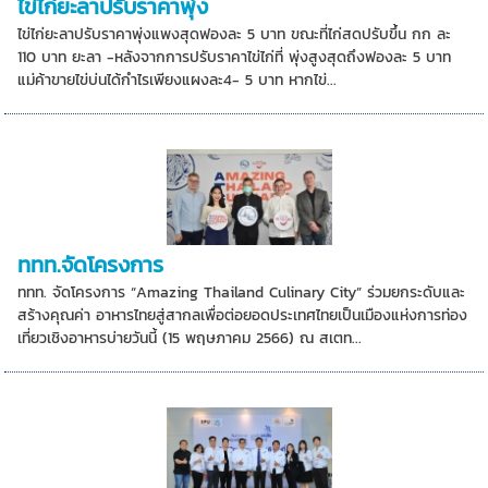
ไข่ไก่ยะลาปรับราคาพุ่ง
ไข่ไก่ยะลาปรับราคาพุ่งแพงสุดฟองละ 5 บาท ขณะที่ไก่สดปรับขึ้น กก ละ
110 บาท ยะลา -หลังจากการปรับราคาไข่ไก่ที่ พุ่งสูงสุดถึงฟองละ 5 บาท
แม่ค้าขายไข่บ่นได้กำไรเพียงแผงละ4- 5 บาท หากไข่...
ททท.จัดโครงการ
ททท. จัดโครงการ “Amazing Thailand Culinary City” ร่วมยกระดับและ
สร้างคุณค่า อาหารไทยสู่สากลเพื่อต่อยอดประเทศไทยเป็นเมืองแห่งการท่อง
เที่ยวเชิงอาหารบ่ายวันนี้ (15 พฤษภาคม 2566) ณ สเตท...