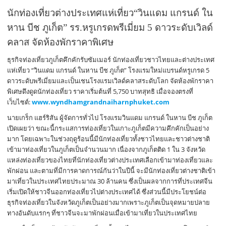
นักท่องเที่ยวต่างประเทศแห่เที่ยว“วินแดม แกรนด์ ใน
หาน บีช ภูเก็ต” รร.หรูเกรดพรีเมี่ยม 5 ดาวระดับเวิลด์
คลาส จัดห้องพักราคาพิเศษ
ธุรกิจท่องเที่ยวภูเก็ตคึกคักรับซัมเมอร์ นักท่องเที่ยวชาวไทยและต่างประเทศ
แห่เที่ยว “วินแดม แกรนด์ ในหาน บีช ภูเก็ต” โรงแรมใหม่แบรนด์หรูเกรด 5
ดาวระดับพรีเมี่ยมและเป็นเชนโรงแรมเวิลด์คลาสระดับโลก จัดห้องพักราคา
พิเศษดึงดูดนักท่องเที่ยว ราคาเริ่มต้นที่ 5,750 บาทสุทธิ เมื่อจองตรงที่
เว็บไซต์:
www.wyndhamgrandnaiharnphuket.com
นายเกร็ก แฮร์ริสัน ผู้จัดการทั่วไป โรงแรมวินแดม แกรนด์ ในหาน บีช ภูเก็ต
เปิดเผยว่า ขณะนี้กระแสการท่องเที่ยวในเกาะภูเก็ตมีความคึกคักเป็นอย่าง
มาก โดยเฉพาะในช่วงฤดูร้อนนี้มีนักท่องเที่ยวทั้งชาวไทยและชาวต่างชาติ
เข้ามาท่องเที่ยวในภูเก็ตเป็นจำนวนมาก เนื่องจากภูเก็ตติด 1 ใน 3 จังหวัด
แหล่งท่องเที่ยวของไทยที่นักท่องเที่ยวต่างประเทศเลือกเข้ามาท่องเที่ยวและ
พักผ่อน และตามที่มีการคาดการณ์กันว่าในปีนี้ จะมีนักท่องเที่ยวต่างชาติเข้า
มาเที่ยวในประเทศไทยประมาณ 30 ล้านคน ซึ่งเป็นผลจากการที่ประเทศจีน
เริ่มเปิดให้ชาวจีนออกท่องเที่ยวไปต่างประเทศได้ ซึ่งส่วนนี้มีประโยชน์ต่อ
ธุรกิจท่องเที่ยวในจังหวัดภูเก็ตเป็นอย่างมากเพราะภูเก็ตเป็นจุดหมายปลาย
ทางอันดับแรกๆ ที่ชาวจีนจะมาพักผ่อนเมื่อเข้ามาเที่ยวในประเทศไทย