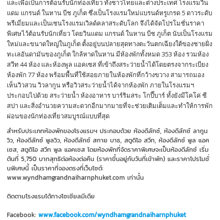
และเพื่อเป็นการต้อนรับนักท่องเที่ยว ทั้งชาวไทยและต่างประเทศ โรงแรมวิน
แดม แกรนด์ ในหาน บีช ภูเก็ต ซึ่งเป็นโรงแรมใหม่แบรนด์หรูเกรด 5 ดาวระดับ
พรีเมี่ยมและเป็นเชนโรงแรมเวิลด์คลาสระดับโลก จึงได้จัดโปรโมชั่นราคา
พิเศษไว้ต้อนรับนักเที่ยว โดยวินแดม แกรนด์ ในหาน บีช ภูเก็ต นับเป็นโรงแรม
ใหม่และขนาดใหญ่ในภูเก็ต ตั้งอยู่บนปลายสุดทางตะวันตกเฉียงใต้ของชายฝั่ง
ทะเลอันดามันของภูเก็ต ใกล้หาดในหาน มีห้องพักทั้งหมด 353 ห้อง รวมห้อง
สวีท 44 ห้อง และห้องพูล แอคเซส ที่เข้าถึงสระว่ายน้ำได้โดยตรงจากระเบียง
ห้องพัก 77 ห้อง พร้อมพื้นที่ใช้สอยภายในห้องพักที่กว้างขวาง สามารถมอง
เห็นวิวสวน วิวลากูน หรือวิวสระว่ายน้ำได้จากห้องพัก ภายในโรงแรมฯ
ประกอบไปด้วย สระว่ายน้ำ ห้องอาหาร บาร์ริมสระ โกปี๊บาร์ ทั้งยังมีโคโค่ ซี
สปา และสิ่งอำนวยความสะดวกอีกมากมายที่จะช่วยเติมเต็มและทำให้การพัก
ผ่อนของนักท่องเที่ยวสมบูรณ์แบบที่สุด
สำหรับประเภทห้องพักของโรงแรมฯ ประกอบด้วย ห้องดีลักซ์, ห้องดีลักซ์ ลากูน
วิว, ห้องดีลักซ์ พูลวิว, ห้องดีลักซ์ สกาย บาธ, สตูดิโอ สวีท, ห้องดีลักซ์ พูล แอค
เซส, สตูดิโอ สวีท พูล แอคเซส โดยห้องพักที่จัดราคาพิเศษจะเป็นห้องดีลักซ์ เริ่ม
ต้นที่ 5,750 บาทสุทธิต่อห้องต่อคืน (ราคาขึ้นอยู่กับวันที่เข้าพัก) และราคาโปรโมชั่
นพิเศษนี้ เป็นราคาที่จองตรงที่เว็บไซต์:
www.wyndhamgrandnaiharnphuket.com เท่านั้น
ติดตามโรงแรมได้ทางโซเชียลมีเดีย
Facebook:
www.facebook.com/wyndhamgrandnaiharnphuket