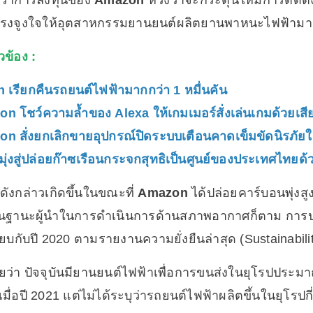
าวว่าการลงทุนของ
Amazon
หวังว่าจะกระตุ้นให้มีการติดต
นแรงจูงใจให้อุตสาหกรรมยานยนต์ผลิตยานพาหนะไฟฟ้ามาก
ยวข้อง :
n เรียกคืนรถยนต์ไฟฟ้ามากกว่า 1 หมื่นคัน
n โชว์ความล้ำของ Alexa ให้เกมเมอร์สั่งเล่นเกมด้วยเสีย
n สั่งยกเลิกขายอุปกรณ์ปิดระบบเตือนคาดเข็มขัดนิรภัยใ
มุ่งสู่ปล่อยก๊าซเรือนกระจกสุทธิเป็นศูนย์ของประเทศไทยด
ังกล่าวเกิดขึ้นในขณะที่
Amazon
ได้ปล่อยคาร์บอนพุ่งสูงข
นฐานะผู้นำในการดำเนินการด้านสภาพอากาศก็ตาม การปล่
ทียบกับปี 2020 ตามรายงานความยั่งยืนล่าสุด (Sustainabili
ยว่า ปัจจุบันมียานยนต์ไฟฟ้าเพื่อการขนส่งในยุโรปประมาณ 
เมื่อปี 2021 แต่ไม่ได้ระบุว่ารถยนต์ไฟฟ้าผลิตขึ้นในยุโรปกี่