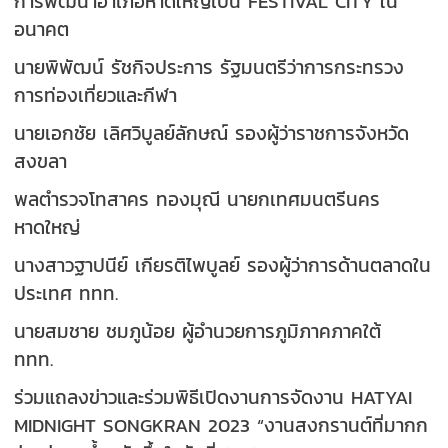
การพัฒนาอำเภอหาดใหญ่เป็น FESTIVAL CITY ใน
อนาคต
นายพิพัฒน์ รัชกิจประการ รัฐมนตรีว่าการกระทรวง
การท่องเที่ยวและกีฬา
นายเอกชัย เลิศวิบูลย์ลักษณ์ รองผู้ว่าราชการจังหวัด
สงขลา
พลตำรวจโทสาคร ทองมุณี นายกเทศมนตรีนคร
หาดใหญ่
นางสาวฐาปนีย์ เกียรติไพบูลย์ รองผู้ว่าการด้านตลาดใน
ประเทศ ททท.
นายสมชาย ชมภูน้อย ผู้อำนวยการภูมิภาคภาคใต้
ททท.
ร่วมแถลงข่าวและร่วมพิธีเปิดงานการจัดงาน HATYAI
MIDNIGHT SONGKRAN 2023 “งานสงกรานต์ที่มากก