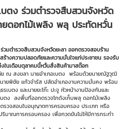
บตง ร่วมตำรวจสืบสวนจังหวัด
ยดอกไม้เพลิง พลุ ประทัดหวั่น
ร่วมตำรวจสืบสวนจังหวัดยะลา ออกตรวจสอบร้าน
ด สร้างความปลอดภัยและความมั่นใจแก่ประชาชน รองรับ
งในเดือนตุลาคมนี้หวั่นสั่งสินค้ามาสต๊อก
ังอภัย ณ สงขลา นายอำเภอเบตง พร้อมด้วยนายณัฐวุฒิ
นายพิชัย แก้วจำรัส ปลัดอำเภองานความมั่นคง พร้อม
ภูธรเบตง และนายยะโก๊ะ ปะจู หัวหน้างานป้องกันและ
ตง ลงพื้นที่ออกตรวจโกดังเก็บพลุ ดอกไม้เพลิง
มทั้งตรวจสอบใบอนุญาตการครอบครอง ประเภท หรือ
งปริมาณการครอบครอง เพื่อกวดขันไม่ให้มีการกระทำ