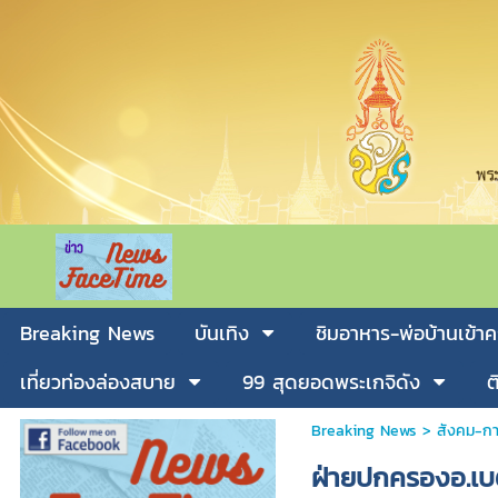
Breaking News
บันเทิง
ชิมอาหาร-พ่อบ้านเข้าค
เที่ยวท่องล่องสบาย
99 สุดยอดพระเกจิดัง
ต
Breaking News
>
สังคม-กา
ฝ่ายปกครองอ.เ