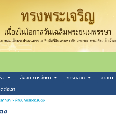
รัว
สังคม-การศีกษา
การตลาด
ศาสนา
ิดต่อเรา
รศีกษา
>
ฝ่ายปกครองอ.เบตง
บตง