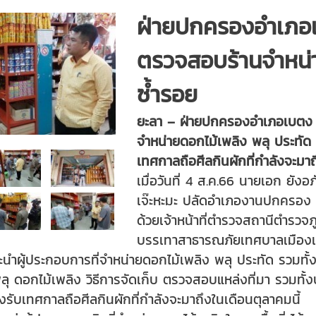
ฝ่ายปกครองอำเภอเ
ตรวจสอบร้านจำหน่า
ซ้ำรอย
ยะลา – ฝ่ายปกครองอำเภอเบตง 
จำหน่ายดอกไม้เพลิง พลุ ประทั
เทศกาลถือศีลกินผักที่กำลังจะมาถึ
เมื่อวันที่ 4 ส.ค.66 นายเอก ย
เจ๊ะหะมะ ปลัดอำเภองานปกครอง 
ด้วยเจ้าหน้าที่ตำรวจสถานีตำรวจ
บรรเทาสาธารณภัยเทศบาลเมืองเบ
นะนำผู้ประกอบการที่จำหน่ายดอกไม้เพลิง พลุ ประทัด รว
 ดอกไม้เพลิง วิธีการจัดเก็บ ตรวจสอบแหล่งที่มา รวมทั้
ับเทศกาลถือศีลกินผักที่กำลังจะมาถึงในเดือนตุลาคมนี้