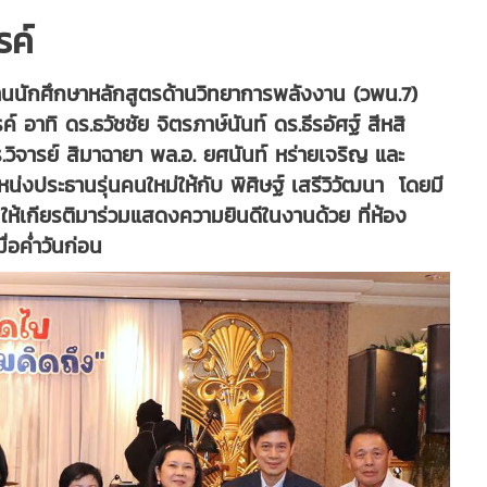
ค์
ธานนักศึกษาหลักสูตรด้านวิทยาการพลังงาน (วพน.7)
์ อาทิ ดร.ธวัชชัย จิตรภาษ์นันท์ ดร.ธีรอัศฐ์ สีหสิ
วิจารย์ สิมาฉายา พล.อ. ยศนันท์​ หร่ายเจริญ และ
งประธานรุ่นคนใหม่ให้กับ พิศิษฐ์ เสรีวิวัฒนา โดยมี
ห้เกียรติมาร่วมแสดงความยินดีในงานด้วย ที่ห้อง
มื่อค่ำวันก่อน