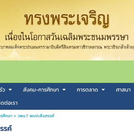
รัว
สังคม-การศีกษา
การตลาด
ศาสนา
ิดต่อเรา
รศีกษา
>
วพน.7 พบปะสังสรรค์
รรค์