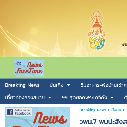
Breaking News
บันเทิง
ชิมอาหาร-พ่อบ้านเข้าค
เที่ยวท่องล่องสบาย
99 สุดยอดพระเกจิดัง
ต
Breaking News
>
สังคม-กา
วพน.7 พบปะสังส