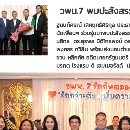
วพน.7 พบปะสังสรร
ฐนนท์ศรณ์ เลิศฤทธิ์ศิริกุล ประ
นัดเพื่อนๆ ร่วมรุ่นมาพบปะสังสรรค
นอิทธ ดร.สุรพล นิติไกรพจน์ ดร.
พงศธร ทวีสิน พร้อมส่งมอบตำแหน่
ชวน หลีกภัย อดีตนายกรัฐมนตรี ใ
มรกต โรงแรม ดิ เอมเมอรัลด์ เ