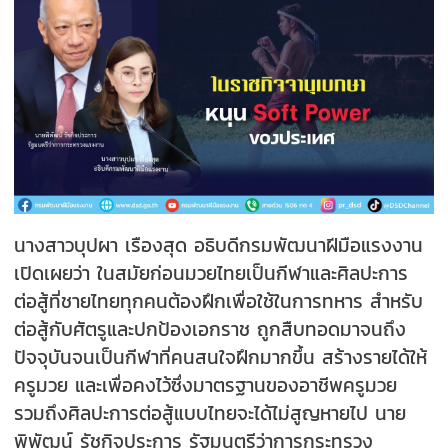
นางสาวบุปผา เรืองสุด อธิบดีกรมพัฒนาฝีมือแรงงาน
เปิดเผยว่า ในสมัยก่อนมวยไทยเป็นกีฬาและศิลปะการ
ต่อสู้ที่ชายไทยทุกคนต้องฝึกเพื่อใช้ในการทหาร สำหรับ
ต่อสู้กับศัตรูและปกป้องเอกราช ถูกสืบทอดมาจนถึง
ปัจจุบันจนเป็นกีฬาที่คนสนใจฝึกมากขึ้น สร้างรายได้ให้
ครูมวย และเพื่อคงไว้ซึ่งมาตรฐานของอาชีพครูมวย
รวมถึงศิลปะการต่อสู้แบบไทยจะได้ไม่สูญหายไป นาย
พิพัฒน์ รัชกิจประการ รัฐมนตรีว่าการกระทรวง