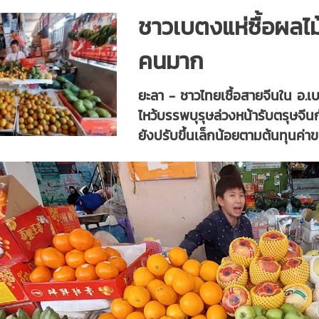
ชาวเบตงแห่ซื้อผลไม้
คนมาก
ยะลา - ชาวไทยเชื้อสายจีนใน อ.เบ
ไหว้บรรพบุรุษล่วงหน้ารับตรุษจีน
ยังปรับขึ้นเล็กน้อยตามต้นทุนค่