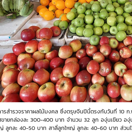
ากการสำรวจราคาผลไม้มงคล ซึ่งตรุษจีนปีนี้ตรงกับวันที่ 1
ศขายกล่องละ 300-400 บาท จำนวน 32 ลูก องุ่นเขียว องุ่
ญ่ ลูกละ 40-50 บาท สาลี่ลูกใหญ่ ลูกละ 40-60 บาท ส่ว