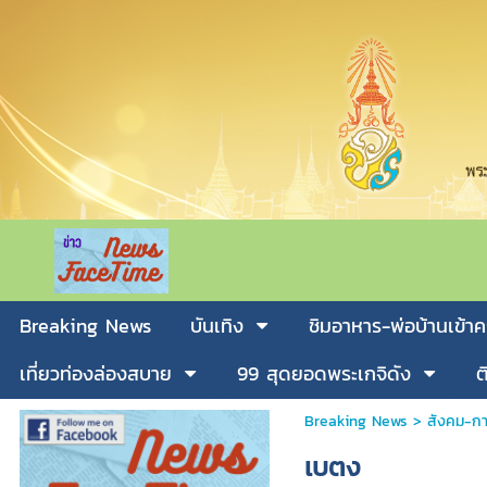
Breaking News
บันเทิง
ชิมอาหาร-พ่อบ้านเข้าค
เที่ยวท่องล่องสบาย
99 สุดยอดพระเกจิดัง
ต
Breaking News
>
สังคม-กา
เบตง