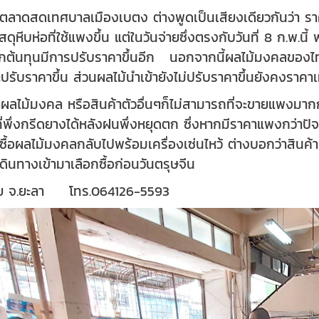
นตลาดสดเทศบาลเมืองเบตง ต่างพูดเป็นเสียงเดียวกันว่า ราคาท
สดุหีบห่อที่ใช้แพงขึ้น แต่ในวันจ่ายซึ่งตรงกับวันที่ 8 ก.พ.น
ากต้นทุนมีการปรับราคาขึ้นอีก นอกจากนี้ผลไม้มงคลของไท
ะปรับราคาขึ้น ส่วนผลไม้นำเข้ายังไม่ปรับราคาขึ้นยังคงราคาเท
าผลไม้มงคล หรือสินค้าตัวอื่นๆก็ไม่สามารถที่จะขายแพงมากกว
พึ่งกรีดยางได้หลังฝนพึ่งหยุดตก ซึ่งหากมีราคาแพงกว่าปัจจุบ
กซื้อผลไม้มงคลกลับไปพร้อมเครื่องเซ่นไหว้ ต่างบอกว่าสินค
เดินทางเข้ามาเลือกซื้อก่อนวันตรุษจีน
โยทัย จ.ยะลา
โทร.064126-5593