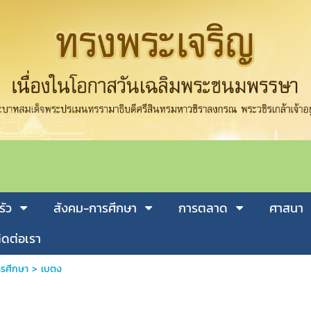
รัว
สังคม-การศีกษา
การตลาด
ศาสนา
ิดต่อเรา
รศีกษา
>
เบตง