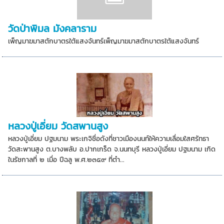
วัดป่าพิมล มังคลาราม
เพ็ญมาฆมาสตักบาตรใต้แสงจันทร์เพ็ญมาฆมาสตักบาตรใต้แสงจันทร์
หลวงปู่เอี่ยม วัดสพานสูง
หลวงปู่เอี่ยม ปฐมนาม พระเกจิชื่อดังที่ชาวเมืองนนท์ให้ความเลื่อมใสศรัทธา
วัดสะพานสูง ต.บางพลับ อ.ปากเกร็ด จ.นนทบุรี หลวงปู่เอี่ยม ปฐมนาม เกิด
ในรัชกาลที่ ๒ เมื่อ ปีฉลู พ.ศ.๒๓๕๙ ที่ตำ...