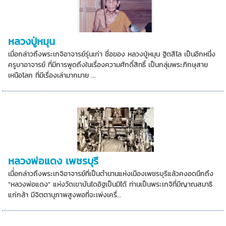
หลวงปู่หมุน
เมื่อกล่าวถึงพระเกจิอาจารย์รุ่นเก่า ชื่อของ หลวงปู่หมุน ฐิตสีโล เป็นอีกหนึ่ง
ครูบาอาจารย์ ที่มีการพูดถึงในเรื่องความศักดิ์สิทธิ์ เป็นกลุ่มพระภิกษุสาย
เหนือโลก ที่มีเรื่องเล่ามากมาย ...
หลวงพ่อแดง เพชรบุรี
เมื่่อกล่าวถึงพระเกจิอาจารย์ที่เป็นตำนานแห่งเมืองเพชรบุรีแล้วคงอดนึกถึง
"หลวงพ่อแดง" แห่งวัดเขาบันไดอิฐเป็นมิได้ ท่านเป็นพระเกจิที่มีญาณสมาธิ
แก่กล้า มีจิตตานุภาพสูงพอที่จะเพ่งเครื่...