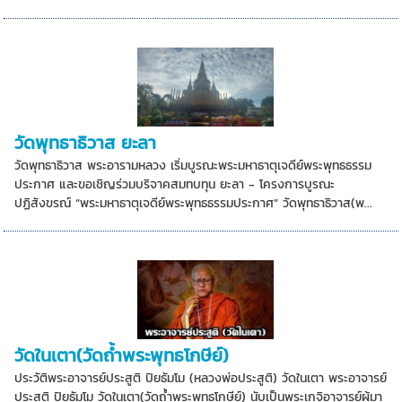
วัดพุทธาธิวาส ยะลา
วัดพุทธาธิวาส พระอารามหลวง เริ่มบูรณะพระมหาธาตุเจดีย์พระพุทธธรรม
ประกาศ และขอเชิญร่วมบริจาคสมทบทุน ยะลา - โครงการบูรณะ
ปฏิสังขรณ์ “พระมหาธาตุเจดีย์พระพุทธธรรมประกาศ” วัดพุทธาธิวาส(พ...
วัดในเตา(วัดถ้ำพระพุทธโกษีย์)
ประวัติพระอาจารย์ประสูติ ปิยธัมโม (หลวงพ่อประสูติ) วัดในเตา พระอาจารย์
ประสูติ ปิยธัมโม วัดในเตา(วัดถ้ำพระพุทธโกษีย์) นับเป็นพระเกจิอาจารย์ผู้มา