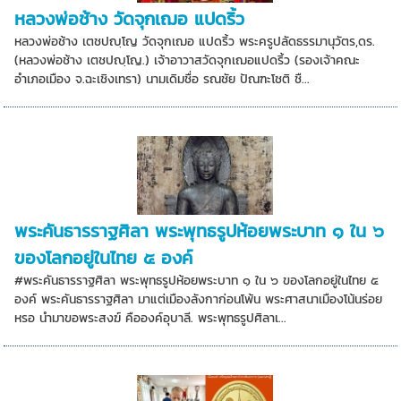
หลวงพ่อช้าง วัดจุกเฌอ แปดริ้ว
หลวงพ่อช้าง เตชปญฺโญ วัดจุกเฌอ แปดริ้ว พระครูปลัดธรรมานุวัตร,ดร.
(หลวงพ่อช้าง เตชปญฺโญ.) เจ้าอาวาสวัดจุกเฌอแปดริ้ว (รองเจ้าคณะ
อำเภอเมือง จ.ฉะเชิงเทรา) นามเดิมชื่อ รณชัย ปัณฑะโชติ ชื...
พระคันธารราฐศิลา พระพุทธรูปห้อยพระบาท ๑ ใน ๖
ของโลกอยู่ในไทย ๕ องค์
#พระคันธารราฐศิลา พระพุทธรูปห้อยพระบาท ๑ ใน ๖ ของโลกอยู่ในไทย ๕
องค์ พระคันธารราฐศิลา มาแต่เมืองลังกาก่อนโพ้น พระศาสนาเมืองโน้นร่อย
หรอ นำมาขอพระสงฆ์ คือองค์อุบาลี. พระพุทธรูปศิลาเ...