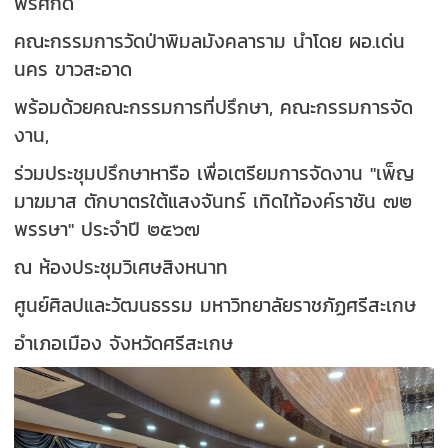
พรศักดิ์
คณะกรรมการวัดป่าพิมลมังคลาราม นำโดย ผอ.เด่น
นคร ขาวสะอาด
พร้อมด้วยคณะกรรมการที่ปรึกษา
,
คณะกรรมการจัด
งาน
,
ร่วมประชุมปรึกษาหารือ เพื่อเตรียมการจัดงาน "เพ็ญ
มาฆมาส ตักบาตรใต้แสงจันทร์ เทิดไท้องค์ราชัน ๗๒
พรรษา" ประจำปี ๒๕๖๗
ณ ห้องประชุมวิเศษสิงหนาท
ศูนย์ศิลปและวัฒนธรรม มหาวิทยาลัยราชภัฏศรีสะเกษ
อำเภอเมือง จังหวัดศรีสะเกษ