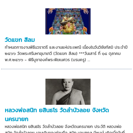
วัดแขก สีลม
กำหนดการงานพิธีนวราตรี และงานแห่ประเพณี เนื่องในวันวิชัยทัสมิ ประจำปี
๒๕๖๖ วัดพระศรีมหาอุมาเทวี (วัดแขก สีลม) ***วันเสาร์ ที่ ๑๔ ตุลาคม
พ.ศ.๒๕๖๖ - พิธีบูชาองค์พระพิฆเนศวร (บรมครู) ...
หลวงพ่อสนิท ยสินธโร วัดลำบัวลอย จังหวัด
นครนายก
หลวงพ่อสนิท ยสินธโร วัดลำบัวลอย จังหวัดนครนายก ประวัติ หลวงพ่อ
สนิท วัดลำบัวลอย นามเดิมของท่านคือ สนิท นามสกุล มีพงษ์ เกิดเมื่อวันที่