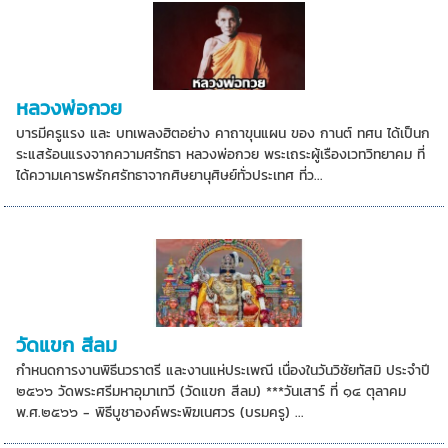
หลวงพ่อกวย
บารมีครูแรง และ บทเพลงฮิตอย่าง คาถาขุนแผน ของ กานต์ ทศน ได้เป็นก
ระแสร้อนแรงจากความศรัทธา หลวงพ่อกวย พระเถระผู้เรืองเวทวิทยาคม ที่
ได้ความเคารพรักศรัทธาจากศิษยานุศิษย์ทั่วประเทศ ที่ว...
วัดแขก สีลม
กำหนดการงานพิธีนวราตรี และงานแห่ประเพณี เนื่องในวันวิชัยทัสมิ ประจำปี
๒๕๖๖ วัดพระศรีมหาอุมาเทวี (วัดแขก สีลม) ***วันเสาร์ ที่ ๑๔ ตุลาคม
พ.ศ.๒๕๖๖ - พิธีบูชาองค์พระพิฆเนศวร (บรมครู) ...