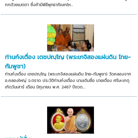
กกด้วยเมตตา ซึ่งถ้ามีพิธีพุทธาภิเษกให...
ท่านก๋งเตื่อง เตชปญฺโญ (พระเกจิสองแผ่นดิน ไทย-
กัมพูชา)
ท่านก๋งเตื่อง เตชปญฺโญ (พระเกจิสองแผ่นดิน ไทย-กัมพูชา) วัดคลองจาก
อ.คลองใหญ่ จ.ตราด ประวัติท่านก๋งเตื่อง นามเดิมชื่อ นายเตื่อง ศรีษะเกตุ
เกิดวันเสาร์ เดือน มิถุนายน พ.ศ. 2467 ปีชวด...