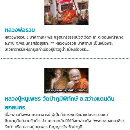
หลวงพ่อรวย
หลวงพ่อรวย ( ปาสาทิโก) พระครูสุนทรธรรมนิวิฐ วัดตะโก ต.ดอนหญ้านาง
อ.ภาชี จ.พระนครศรีอยุธยา...** หลวงพ่อรวย ปาสาทิโก เป็นหนึ่งพระ
เกจิอาจารย์แห่งกรุงเก่าเมืองอู่ข้าวอู่น้ำ เมืองร่องรอ...
หลวงปู่หนูเพชร วัดป่าภูมิพิทักษ์ อ.สว่างแดนดิน
สกลนคร
เมื่อกล่าวถึงพระเถระอาจารย์ ผู้เป็นที่เคารพศรัทธาแก่เหล่ามวลชน
ศิษยานุศิษย์สายวัดป่าแล้ว คงขาดเสียมิได้ที่จะกล่าวถึง “พระราชมงคลวชิรา
รักษ์” หรือ หลวงปู่หนูเพชร ปัญญาวุโธ วัดป่าภูมิ...