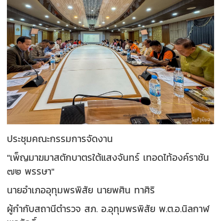
ประชุมคณะกรรมการจัดงาน
"เพ็ญมาฆมาสตักบาตรใต้แสงจันทร์ เทอดไท้องค์ราชัน
๗๒ พรรษา"
นายอำเภออุทุมพรพิสัย นายพศิน ทาศิริ
ผู้กำกับสถานีตำรวจ สภ. อ.อุทุมพรพิสัย พ.ต.อ.นิลกาฬ