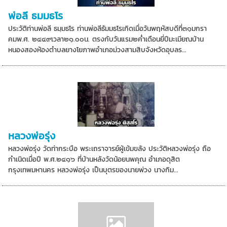
พ่อลี ธมมธโร
ประวัติท่านพ่อลี ธมฺมธโร ท่านพ่อลีธัมมธโรเกิดเมื่อวันพฤหัสบดีที่๓๑มกรา
คมพ.ศ. ๒๔๔๙เวลา๒๑.๐๐น. ตรงกับวันแรม๒ค่ำเดือนยี่ปีมะเมียณบ้าน
หนองสองห้องตำบลยางโยภาพอำเภอม่วงสามสิบจังหวัดอุบลร...
หลวงพ่อรุ่ง
หลวงพ่อรุ่ง วัดท่ากระบือ พระเถราจารย์ผู้เข้มขลัง ประวัติหลวงพ่อรุ่ง ถือ
กำเนิดเมื่อปี พ.ศ.๒๔๑๖ ที่บ้านหลังวัดน้อยนพคุณ อำเภอดุสิต
กรุงเทพมหานคร หลวงพ่อรุ่ง เป็นบุตรของนายพ่วง นางกิม...