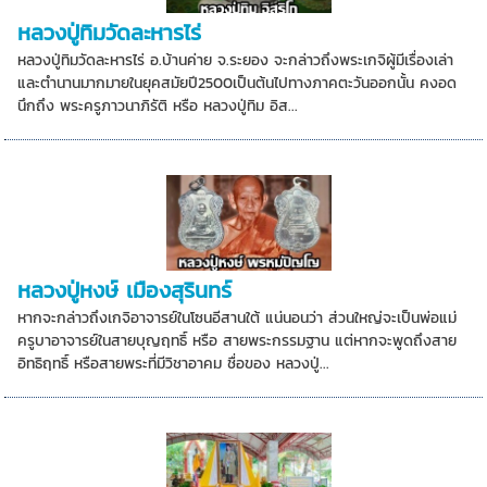
หลวงปู่ทิมวัดละหารไร่
หลวงปู่ทิมวัดละหารไร่ อ.บ้านค่าย จ.ระยอง จะกล่าวถึงพระเกจิผู้มีเรื่องเล่า
และตำนานมากมายในยุคสมัยปี2500เป็นต้นไปทางภาคตะวันออกนั้น คงอด
นึกถึง พระครูภาวนาภิรัติ หรือ หลวงปู่ทิม อิส...
หลวงปู่หงษ์ เมืองสุรินทร์
หากจะกล่าวถึงเกจิอาจารย์ในโซนอีสานใต้ แน่นอนว่า ส่วนใหญ่จะเป็นพ่อแม่
ครูบาอาจารย์ในสายบุญฤทธิ์ หรือ สายพระกรรมฐาน แต่หากจะพูดถึงสาย
อิทธิฤทธิ์ หรือสายพระที่มีวิชาอาคม ชื่อของ หลวงปู่...