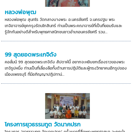
หลวงพ่อพุฒ
หลวงพ่อพุฒ สุนทโร วัดกลางบางพระ อ.นครชัยศรี จ.นครปฐม พระ
เกจิอาจารย์ยุคกรุงรัตนโกสินทร์ ท่านเป็นพระคณาจารย์ที่เป็นที่ยอมรับและ
รู้จักกันอย่างดีสำหรับพุทธศาสนิกชนชาวอำเภอนครชัยศรี รวม...
99 สุดยอดพระเกจิดัง
คอลั่มน์ 99 สุดยอดพระเกจิดัง สัปดาห์นี้ อยากจะหยิบยกเรื่องราวของพระ
เกจิรูปหนึ่ง ท่านเป็นที่เลื่องลือทั้งด้านการปฎิบัติและผู้ทรงวิทยาคมอีกรูปของ
เมืองเพชรบุรี ที่มีอภิญญาปฎิปทาน่...
โครงการยุวธรรมทูต วัดนาคปรก
โครงการ “ยุวธรรมทูต วัดนาคปรก” ครั้งแรกที่สื่อพระพุทธศาสนา จะถูกนำ