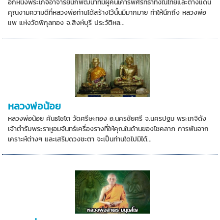
อีกหนึ่งพระเกจิอาจารย์นักพัฒนาที่มีผู้คนเคารพศรัทธาทั้งในไทยและต่างแดน
คุณงามความดีที่หลวงพ่อท่านได้สร้างไว้นั้นมีมากมาย ทำให้นึกถึง หลวงพ่อ
แพ แห่งวัดพิกุลทอง จ.สิงห์บุรี ประวัติหล...
หลวงพ่อน้อย
หลวงพ่อน้อย คันธโชโต วัดศรีษะทอง อ.นครชัยศรี จ.นครปฐม พระเกจิดัง
เจ้าตำรับพระราหูอมจันทร์เครื่องรางที่ให้คุณในด้านของโชคลาภ การพ้นจาก
เคราะห์ต่างๆ และเสริมดวงชะตา จะเป็นท่านใดไปมิได้...