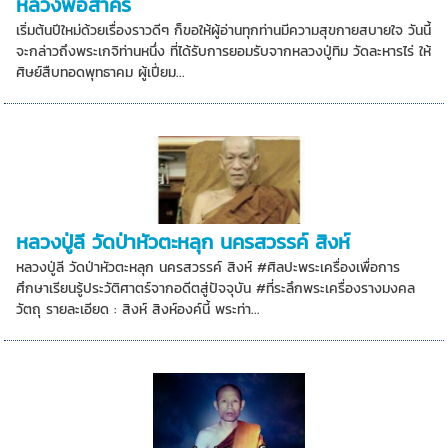
หลวงพ่อสาคร
เริ่มต้นปีใหม่ด้วยเรื่องราวดีๆ ก็ขอให้ผู้อ่านทุกท่านมีความสุขกายสบายใจ วันนี้
จะกล่าวถึงพระเกจิท่านหนึ่ง ที่ได้รับการยอมรับจากหลวงปู่ทิม วัดละหารไร่ ให้
ศิษย์สืบทอดพุทธาคม ผู้เปี่ยม...
หลวงปู่ลี วัดป่าหัวตะหลุก นครสวรรค์ สิงห์
หลวงปู่ลี วัดป่าหัวตะหลุก นครสวรรค์ สิงห์ #ศิลปะพระเครื่องเพื่อการ
ศึกษาเรียนรู้ประวัติศาตร์จากอดีตสู่ปัจจุบัน #ที่ระลึกพระเครื่องรางมงคล
วัตถุ รายละเอียด : สิงห์ สิงห์องค์นี้ พระท่า...