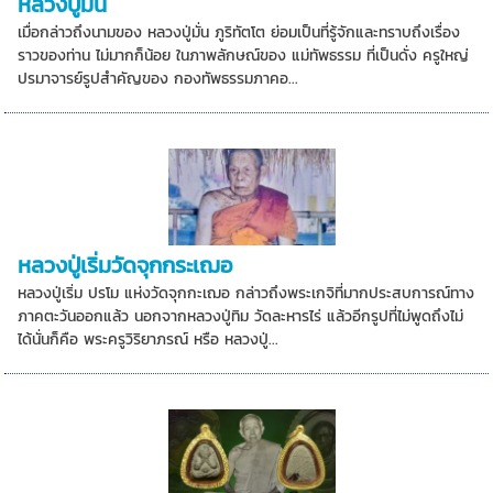
หลวงปู่มั่น
เมื่อกล่าวถึงนามของ หลวงปู่มั่น ภูริทัตโต ย่อมเป็นที่รู้จักและทราบถึงเรื่อง
ราวของท่าน ไม่มากก็น้อย ในภาพลักษณ์ของ แม่ทัพธรรม ที่เป็นดั่ง ครูใหญ่
ปรมาจารย์รูปสำคัญของ กองทัพธรรมภาคอ...
หลวงปู่เริ่มวัดจุกกระเฌอ
หลวงปู่เริ่ม ปรโม แห่งวัดจุกกะเฌอ กล่าวถึงพระเกจิที่มากประสบการณ์ทาง
ภาคตะวันออกแล้ว นอกจากหลวงปู่ทิม วัดละหารไร่ แล้วอีกรูปที่ไม่พูดถึงไม่
ได้นั่นก็คือ พระครูวิริยาภรณ์ หรือ หลวงปู่...