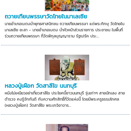
ถวายเทียนพรรษาวัดไทยในมาเลเซีย
นายอำเภอเบตงนำพุทธศาสนิกชน ถวายเทียนพรรษา แด่พระภิกษุ วัดไทยใน
มาเลเซีย ยะลา - นายอำเภอเบตง นำหัวหน้าส่วนราชการ ประชาชน ในพื้นที่
ร่วมถวายเทียนพรรษา ที่วัดพิกุลบุญญาราม รัฐเปรัค ประ...
หลวงปู่เผือก วัดสาลีโข นนทบุรี
หนังไม่เหนียวอย่าเที่ยวสาลีโข ประโยคนี้ชาวนนทบุรี รุ่นเก่าๆ สายนักเลง สาย
ตำรวจ คงรู้จักกันดี กับความศักสิทธิ์ที่วัดแห่งนี้ โดยมีพระครูธรรมโกศล
(หลวงปู่เผือก) วัดสาลีโข พระเกจิอาจาร...