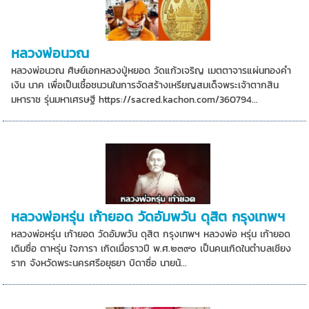
หลวงพ่อนวณ
หลวงพ่อนวณ ศิษย์เอกหลวงปู่หยอด วัดแก้วเจริญ เมตตาจารแผ่นทองคำ
เงิน นาค เพื่อเป็นเชื้อชนวนในการจัดสร้างเหรียญสมเด็จพระเจ้าตากสิน
มหาราช รุ่นมหาเศรษฐี https://sacred.kachon.com/360794...
หลวงพ่อหรุ่น เก้ายอด วัดอัมพวัน ดุสิต กรุงเทพฯ
หลวงพ่อหรุ่น เก้ายอด วัดอัมพวัน ดุสิต กรุงเทพฯ หลวงพ่อ หรุ่น เก้ายอด
เดิมซื่อ ตาหรุ่น ใจภารา เกิดเมื่อราวปี พ.ศ.๒๓๙๐ เป็นคนเกิดในตำบลเชียง
ราก จังหวัดพระนครศรีอยุธยา บิดาซื่อ นายน้...