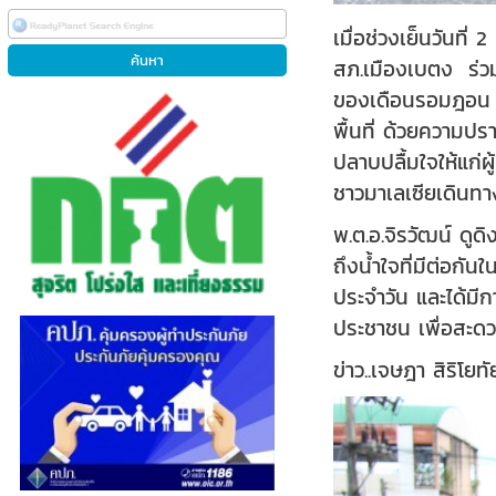
เมื่อช่วงเย็นวันท
สภ.เมืองเบตง ร่วม
ของเดือนรอมฎอน ฮ.
พื้นที่ ด้วยความป
ปลาบปลื้มใจให้แก่
ชาวมาเลเซียเดินท
พ.ต.อ.จิรวัฒน์ ด
ถึงน้ำใจที่มีต่อกั
ประจำวัน และได้มีก
ประชาชน เพื่อสะด
ข่าว..เจษฎา สิริโย