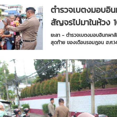
ตำรวจเบตงมอบอินทผ
สัญจรไปมาในห้วง 1
ยะลา - ตำรวจเบตงมอบอินทผาลัมใ
สุดท้าย ของเดือนรอมฎอน ฮ.ศ.14