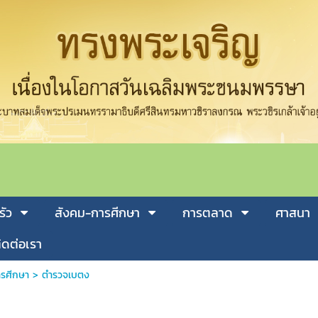
รัว
สังคม-การศีกษา
การตลาด
ศาสนา
ิดต่อเรา
รศีกษา
>
ตำรวจเบตง