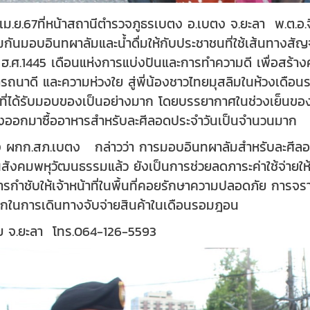
ี่ 2 เม.ย.67ที่หน้าสถานีตำรวจภูธรเบตง อ.เบตง จ.ยะลา พ.ต
กันมอบอินทผาลัมและน้ำดื่มให้กับประชาชนที่ใช้เส้นทางสัญจ
ศ.1445 เดือนแห่งการแบ่งปันและการทำความดี เพื่อสร้างควา
รารถนาดี และความห่วงใย สู่พี่น้องชาวไทยมุสลิมในห้วงเดือ
ผู้ที่ได้รับมอบของเป็นอย่างมาก โดยบรรยากาศในช่วงเย็นของ
างออกมาซื้ออาหารสำหรับละศีลอดประจำวันเป็นจำนวนมาก
ูดิง ผกก.สภ.เบตง กล่าวว่า การมอบอินทผาลัมสำหรับละศีล
นในสังคมพหุวัฒนธรรมแล้ว ยังเป็นการช่วยลดภาระค่าใช้จ่ายใ
ารกำชับให้เจ้าหน้าที่ในพื้นที่คอยรักษาความปลอดภัย การจร
วกในการเดินทางจับจ่ายสินค้าในเดือนรอมฎอน
ทัย จ.ยะลา
โทร.064-126-5593