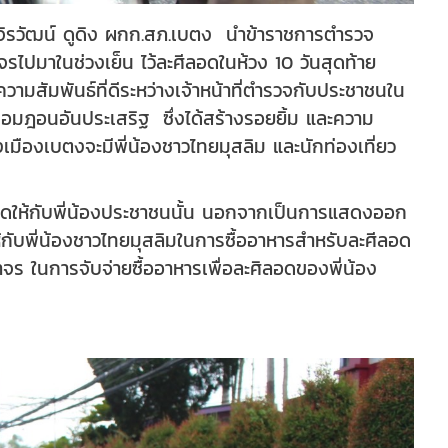
.อ.จิรวัฒน์ ดูดิง ผกก.สภ.เบตง นำข้าราชการตำรวจ
รไปมาในช่วงเย็น ไว้ละศีลอดในห้วง 10 วันสุดท้าย
มสัมพันธ์ที่ดีระหว่างเจ้าหน้าที่ตำรวจกับประชาชนใน
นรอมฎอนอันประเสริฐ ซึ่งได้สร้างรอยยิ้ม และความ
เมืองเบตงจะมีพี่น้องชาวไทยมุสลิม และนักท่องเที่ยว
อดให้กับพี่น้องประชาชนนั้น นอกจากเป็นการแสดงออก
ห้กับพี่น้องชาวไทยมุสลิมในการซื้ออาหารสำหรับละศีลอด
าจร ในการจับจ่ายซื้ออาหารเพื่อละศิลอดของพี่น้อง