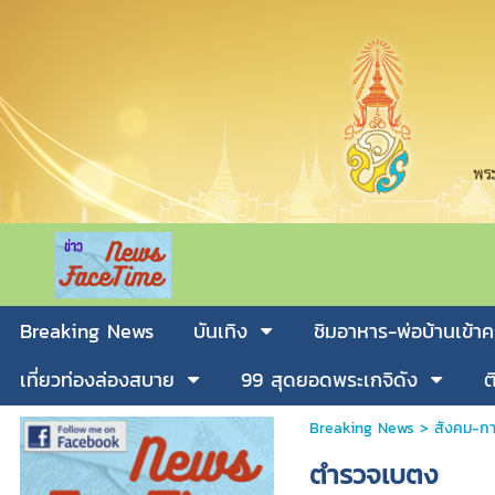
Breaking News
บันเทิง
ชิมอาหาร-พ่อบ้านเข้าค
เที่ยวท่องล่องสบาย
99 สุดยอดพระเกจิดัง
ต
Breaking News
>
สังคม-กา
ตำรวจเบตง