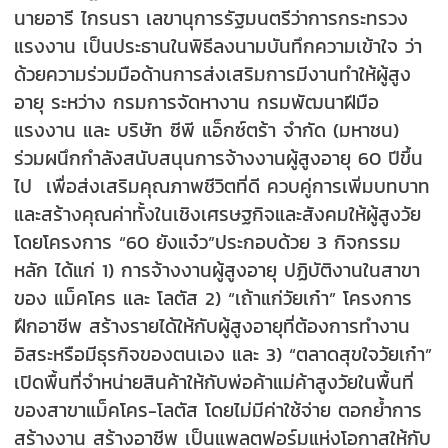
นายอารี ไกรนรา เลขานุการรัฐมนตรีว่าการกระทรวง
แรงงาน เป็นประธานในพิธีลงนามบันทึกความเข้าใจ ว่า
ด้วยความร่วมมือด้านการส่งเสริมการมีงานทำให้ผู้สูง
อายุ ระหว่าง กรมการจัดหางาน กรมพัฒนาฝีมือ
แรงงาน และ บริษัท ซีพี แอ็กซ์ตร้า จำกัด (มหาชน)
ร่วมผนึกกำลังสนับสนุนการจ้างงานผู้สูงอายุ 60 ปีขึ้น
ไป เพื่อส่งเสริมคุณภาพชีวิตที่ดี ควบคู่การเพิ่มบทบาท
และสร้างคุณค่าทั้งในเชิงเศรษฐกิจและสังคมให้ผู้สูงวัย
โดยโครงการ “60 ยังแจ๋ว”ประกอบด้วย 3 กิจกรรม
หลัก ได้แก่ 1) การจ้างงานผู้สูงอายุ ปฏิบัติงานในสาขา
ของ แม็คโคร และ โลตัส 2) “เถ้าแก่วัยเก๋า” โครงการ
ฝึกอาชีพ สร้างรายได้ให้กับผู้สูงอายุที่ต้องการทำงาน
อิสระหรือมีธุรกิจของตนเอง และ 3) “ตลาดสุขใจวัยเก๋า”
เปิดพื้นที่จำหน่ายสินค้าให้กับพ่อค้าแม่ค้าสูงวัยในพื้นที่
ของสาขาแม็คโคร-โลตัส โดยไม่มีค่าใช้จ่าย ตอกย้ำการ
สร้างงาน สร้างอาชีพ เป็นแพลตฟอร์มแห่งโอกาสให้กับ